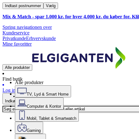
Indtast postnummer
Vælg
Mix & Match - spar 1.000 kr. for hver 4.000 kr. du køber for. Kl
Spring navigationen over
Kundeservice
Privatkunde
Erhvervskunde
Mine favoritter
Alle produkter
Find butik
Alle produkter
Log ind
TV, Lyd & Smart Home
Indkøbskurv
Computer & Kontor
Mobil, Tablet & Smartwatch
Gaming