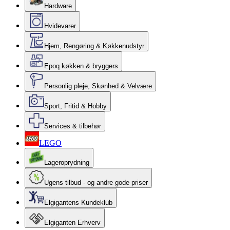
Hardware
Hvidevarer
Hjem, Rengøring & Køkkenudstyr
Epoq køkken & bryggers
Personlig pleje, Skønhed & Velvære
Sport, Fritid & Hobby
Services & tilbehør
LEGO
Lageroprydning
Ugens tilbud - og andre gode priser
Elgigantens Kundeklub
Elgiganten Erhverv