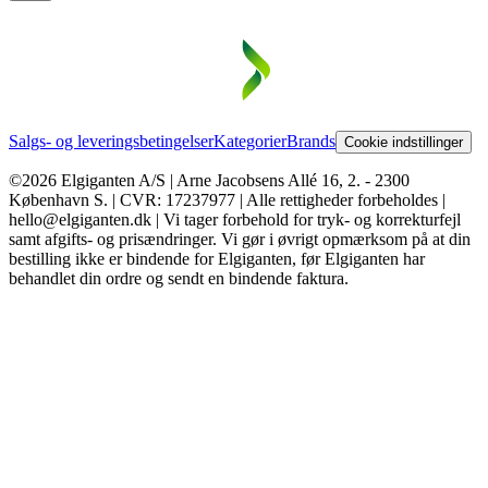
Salgs- og leveringsbetingelser
Kategorier
Brands
Cookie indstillinger
©2026 Elgiganten A/S | Arne Jacobsens Allé 16, 2. - 2300
København S. | CVR: 17237977 | Alle rettigheder forbeholdes |
hello@elgiganten.dk | Vi tager forbehold for tryk- og korrekturfejl
samt afgifts- og prisændringer. Vi gør i øvrigt opmærksom på at din
bestilling ikke er bindende for Elgiganten, før Elgiganten har
behandlet din ordre og sendt en bindende faktura.