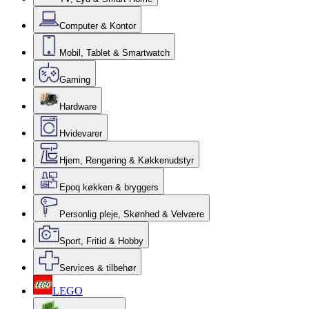
Computer & Kontor
Mobil, Tablet & Smartwatch
Gaming
Hardware
Hvidevarer
Hjem, Rengøring & Køkkenudstyr
Epoq køkken & bryggers
Personlig pleje, Skønhed & Velvære
Sport, Fritid & Hobby
Services & tilbehør
LEGO