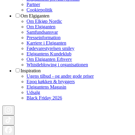
Partner
Cookiepolitik
Om Elgiganten
Om Elkjøp Nordic
Om Elgiganten
Samfundsansvar
Presseinformation
Karriere i Elgiganten
Fødevarestyrelsen smiley
Elgigantens Kundeklub
Om Elgiganten Erhverv
Whistleblowing i organisationen
Inspiration
Ugens tilbud - og andre gode priser
Epoq køkken & bryggers
Elgigantens Magasin
Udsalg
Black Friday 2026