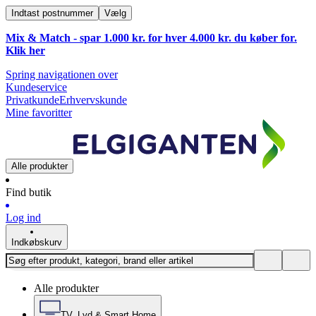
Indtast postnummer
Vælg
Mix & Match - spar 1.000 kr. for hver 4.000 kr. du køber for.
Klik
her
Spring navigationen over
Kundeservice
Privatkunde
Erhvervskunde
Mine favoritter
Alle produkter
Find butik
Log ind
Indkøbskurv
Alle produkter
TV, Lyd & Smart Home