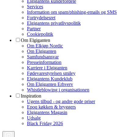
Elgigantens kundefordele
Services
Information om spam/phishing-emails og SMS
Fortrydelsesret
Elgigantens privatlivspolitik
Partner
Cookiepolitik
Om Elgiganten
Om Elkjøp Nordic
Om Elgiganten
Samfundsansvar
Presseinformation
Karriere i Elgiganten
Fødevarestyrelsen smiley
Elgigantens Kundeklub
Om Elgiganten Erhverv
Whistleblowing i organisationen
Inspiration
Ugens tilbud - og andre gode priser
Epoq køkken & bryggers
Elgigantens Magasin
Udsalg
Black Friday 2026