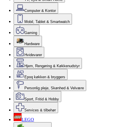
Computer & Kontor
Mobil, Tablet & Smartwatch
Gaming
Hardware
Hvidevarer
Hjem, Rengøring & Køkkenudstyr
Epoq køkken & bryggers
Personlig pleje, Skønhed & Velvære
Sport, Fritid & Hobby
Services & tilbehør
LEGO