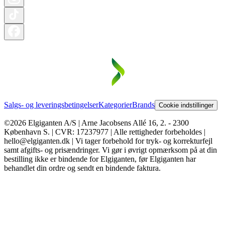
Salgs- og leveringsbetingelser
Kategorier
Brands
Cookie indstillinger
©2026 Elgiganten A/S | Arne Jacobsens Allé 16, 2. - 2300
København S. | CVR: 17237977 | Alle rettigheder forbeholdes |
hello@elgiganten.dk | Vi tager forbehold for tryk- og korrekturfejl
samt afgifts- og prisændringer. Vi gør i øvrigt opmærksom på at din
bestilling ikke er bindende for Elgiganten, før Elgiganten har
behandlet din ordre og sendt en bindende faktura.