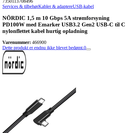
7350113708496
Services & tilbehør
Kabler & adaptere
USB-kabel
NÖRDIC 1,5 m 10 Gbps 5A strømforsyning
PD100W med Emarker USB3.2 Gen2 USB-C til C
nylonflettet kabel hurtig opladning
Varenummer:
466900
Dette produkt er endnu ikke blevet bedømt.
0