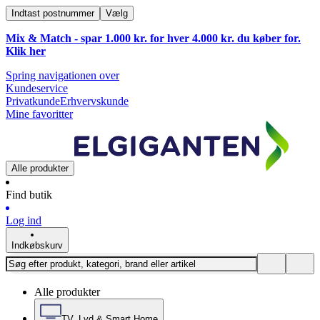
Indtast postnummer
Vælg
Mix & Match - spar 1.000 kr. for hver 4.000 kr. du køber for.
Klik
her
Spring navigationen over
Kundeservice
Privatkunde
Erhvervskunde
Mine favoritter
Alle produkter
Find butik
Log ind
Indkøbskurv
Alle produkter
TV, Lyd & Smart Home