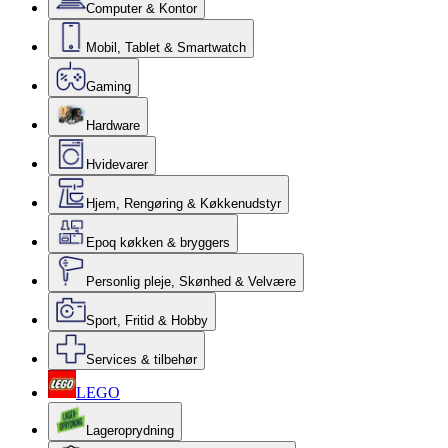
Computer & Kontor
Mobil, Tablet & Smartwatch
Gaming
Hardware
Hvidevarer
Hjem, Rengøring & Køkkenudstyr
Epoq køkken & bryggers
Personlig pleje, Skønhed & Velvære
Sport, Fritid & Hobby
Services & tilbehør
LEGO
Lageroprydning