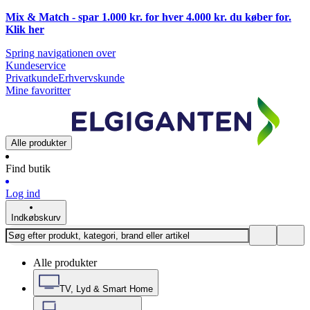
Mix & Match - spar 1.000 kr. for hver 4.000 kr. du køber for.
Klik
her
Spring navigationen over
Kundeservice
Privatkunde
Erhvervskunde
Mine favoritter
Alle produkter
Find butik
Log ind
Indkøbskurv
Alle produkter
TV, Lyd & Smart Home