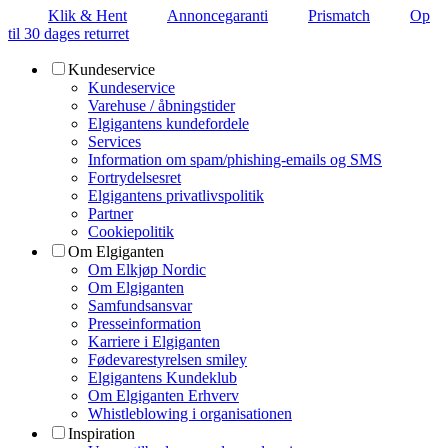
Klik & Hent
Annoncegaranti
Prismatch
Op
til 30 dages returret
Kundeservice
Kundeservice
Varehuse / åbningstider
Elgigantens kundefordele
Services
Information om spam/phishing-emails og SMS
Fortrydelsesret
Elgigantens privatlivspolitik
Partner
Cookiepolitik
Om Elgiganten
Om Elkjøp Nordic
Om Elgiganten
Samfundsansvar
Presseinformation
Karriere i Elgiganten
Fødevarestyrelsen smiley
Elgigantens Kundeklub
Om Elgiganten Erhverv
Whistleblowing i organisationen
Inspiration