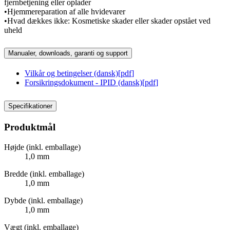
fjernbetjening eller oplader
•Hjemmereparation af alle hvidevarer
•Hvad dækkes ikke: Kosmetiske skader eller skader opstået ved
uheld
Manualer, downloads, garanti og support
Vilkår og betingelser (dansk)
[
pdf
]
Forsikringsdokument - IPID (dansk)
[
pdf
]
Specifikationer
Produktmål
Højde (inkl. emballage)
1,0 mm
Bredde (inkl. emballage)
1,0 mm
Dybde (inkl. emballage)
1,0 mm
Vægt (inkl. emballage)