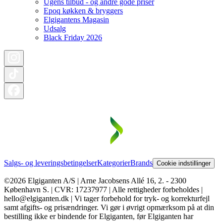
Ugens tilbud - og andre gode priser
Epoq køkken & bryggers
Elgigantens Magasin
Udsalg
Black Friday 2026
Salgs- og leveringsbetingelser
Kategorier
Brands
Cookie indstillinger
©2026 Elgiganten A/S | Arne Jacobsens Allé 16, 2. - 2300
København S. | CVR: 17237977 | Alle rettigheder forbeholdes |
hello@elgiganten.dk | Vi tager forbehold for tryk- og korrekturfejl
samt afgifts- og prisændringer. Vi gør i øvrigt opmærksom på at din
bestilling ikke er bindende for Elgiganten, før Elgiganten har