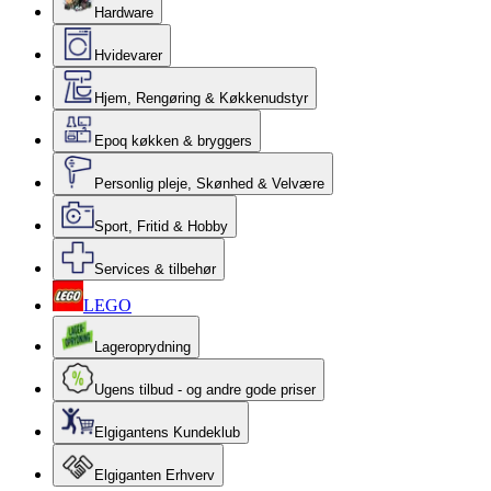
Hardware
Hvidevarer
Hjem, Rengøring & Køkkenudstyr
Epoq køkken & bryggers
Personlig pleje, Skønhed & Velvære
Sport, Fritid & Hobby
Services & tilbehør
LEGO
Lageroprydning
Ugens tilbud - og andre gode priser
Elgigantens Kundeklub
Elgiganten Erhverv