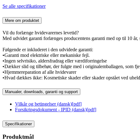
Se alle specifikationer
Mere om produktet
Vil du forlænge hvidevarernes levetid?
Med udvidet garanti forlænges producentens garanti med op til 10 år, s
Følgende er inkluderet i den udvidede garanti:
•Garanti mod elektriske eller mekaniske fejl.
•Ingen selvrisiko, aldersfradrag eller værdiforringelse
•Dækker slid og tilbehør, der fulgte med i originalemballagen, som fje
•Hjemmereparation af alle hvidevarer
•Hvad dækkes ikke: Kosmetiske skader eller skader opstået ved uhel
Manualer, downloads, garanti og support
Vilkår og betingelser (dansk)
[
pdf
]
Forsikringsdokument - IPID (dansk)
[
pdf
]
Specifikationer
Produktmål