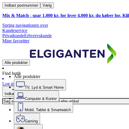
Indtast postnummer
Vælg
Mix & Match - spar 1.000 kr. for hver 4.000 kr. du køber for. Kl
Spring navigationen over
Kundeservice
Privatkunde
Erhvervskunde
Mine favoritter
Alle produkter
Find butik
Alle produkter
Log ind
TV, Lyd & Smart Home
Indkøbskurv
Computer & Kontor
Mobil, Tablet & Smartwatch
Gaming