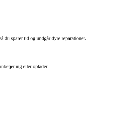
å du sparer tid og undgår dyre reparationer.
rnbetjening eller oplader
d