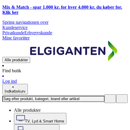
Mix & Match - spar 1.000 kr. for hver 4.000 kr. du køber for.
Klik
her
Spring navigationen over
Kundeservice
Privatkunde
Erhvervskunde
Mine favoritter
Alle produkter
Find butik
Log ind
Indkøbskurv
Alle produkter
TV, Lyd & Smart Home