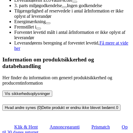
Leverandørens EcoVadis-score
3. parts miljøgodkendelse
Ingen godkendelse
Tilgængelighed af reservedele i antal år
Information er ikke
oplyst af leverandør
Energimærkning
Fremstillet i
Forventet levetid målt i antal år
Information er ikke oplyst af
leverandør
Leverandørens beregning af forventet levetid,
Få mere at vide
her
Information om produktsikkerhed og
databehandling
Her finder du information om generel produktsikkerhed og
producentinformation
Vis sikkerhedsoplysninger
Hvad andre synes (0)
Dette produkt er endnu ikke blevet bedømt.
0
Klik & Hent
Annoncegaranti
Prismatch
Op
til 30 dages returret