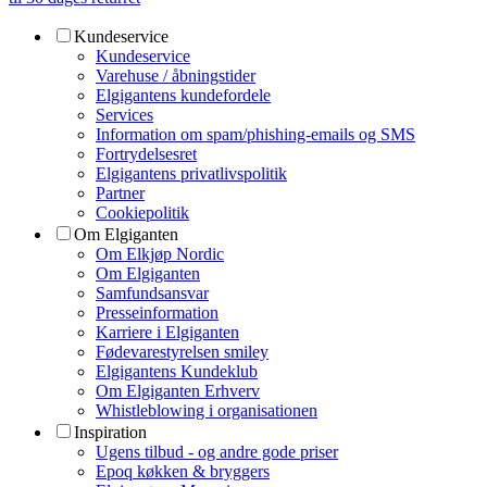
Kundeservice
Kundeservice
Varehuse / åbningstider
Elgigantens kundefordele
Services
Information om spam/phishing-emails og SMS
Fortrydelsesret
Elgigantens privatlivspolitik
Partner
Cookiepolitik
Om Elgiganten
Om Elkjøp Nordic
Om Elgiganten
Samfundsansvar
Presseinformation
Karriere i Elgiganten
Fødevarestyrelsen smiley
Elgigantens Kundeklub
Om Elgiganten Erhverv
Whistleblowing i organisationen
Inspiration
Ugens tilbud - og andre gode priser
Epoq køkken & bryggers