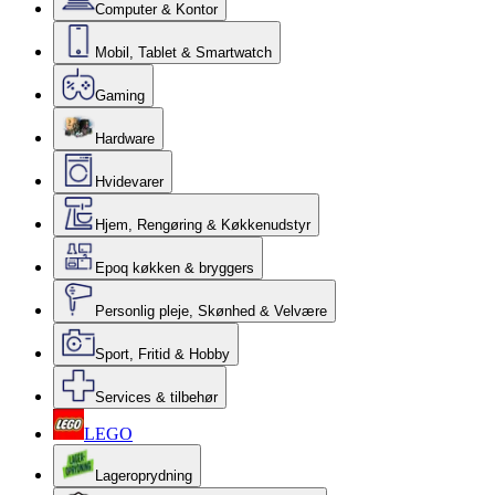
Computer & Kontor
Mobil, Tablet & Smartwatch
Gaming
Hardware
Hvidevarer
Hjem, Rengøring & Køkkenudstyr
Epoq køkken & bryggers
Personlig pleje, Skønhed & Velvære
Sport, Fritid & Hobby
Services & tilbehør
LEGO
Lageroprydning