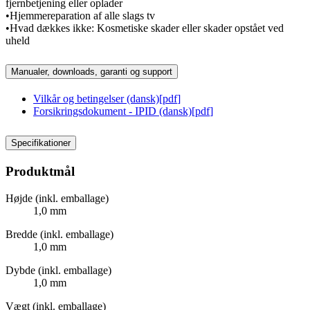
fjernbetjening eller oplader
•Hjemmereparation af alle slags tv
•Hvad dækkes ikke: Kosmetiske skader eller skader opstået ved
uheld
Manualer, downloads, garanti og support
Vilkår og betingelser (dansk)
[
pdf
]
Forsikringsdokument - IPID (dansk)
[
pdf
]
Specifikationer
Produktmål
Højde (inkl. emballage)
1,0 mm
Bredde (inkl. emballage)
1,0 mm
Dybde (inkl. emballage)
1,0 mm
Vægt (inkl. emballage)