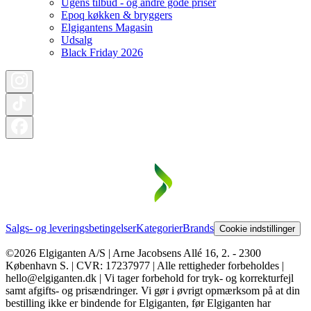
Ugens tilbud - og andre gode priser
Epoq køkken & bryggers
Elgigantens Magasin
Udsalg
Black Friday 2026
Salgs- og leveringsbetingelser
Kategorier
Brands
Cookie indstillinger
©2026 Elgiganten A/S | Arne Jacobsens Allé 16, 2. - 2300
København S. | CVR: 17237977 | Alle rettigheder forbeholdes |
hello@elgiganten.dk | Vi tager forbehold for tryk- og korrekturfejl
samt afgifts- og prisændringer. Vi gør i øvrigt opmærksom på at din
bestilling ikke er bindende for Elgiganten, før Elgiganten har