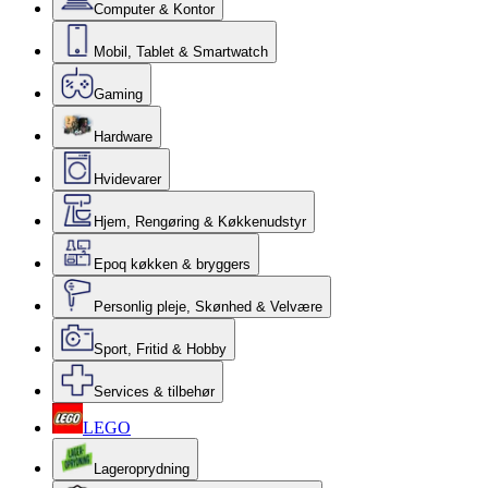
Computer & Kontor
Mobil, Tablet & Smartwatch
Gaming
Hardware
Hvidevarer
Hjem, Rengøring & Køkkenudstyr
Epoq køkken & bryggers
Personlig pleje, Skønhed & Velvære
Sport, Fritid & Hobby
Services & tilbehør
LEGO
Lageroprydning