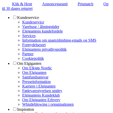
Klik & Hent
Annoncegaranti
Prismatch
Op
til 30 dages returret
Kundeservice
Kundeservice
Varehuse / åbningstider
Elgigantens kundefordele
Services
Information om spam/phishing-emails og SMS
Fortrydelsesret
Elgigantens privatlivspolitik
Partner
Cookiepolitik
Om Elgiganten
Om Elkjøp Nordic
Om Elgiganten
Samfundsansvar
Presseinformation
Karriere i Elgiganten
Fødevarestyrelsen smiley
Elgigantens Kundeklub
Om Elgiganten Erhverv
Whistleblowing i organisationen
Inspiration