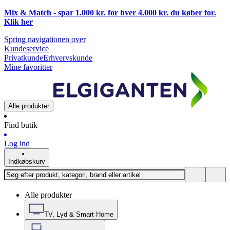
Mix & Match - spar 1.000 kr. for hver 4.000 kr. du køber for.
Klik
her
Spring navigationen over
Kundeservice
Privatkunde
Erhvervskunde
Mine favoritter
Alle produkter
Find butik
Log ind
Indkøbskurv
Alle produkter
TV, Lyd & Smart Home