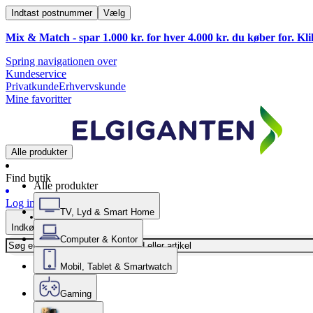
Indtast postnummer
Vælg
Mix & Match - spar 1.000 kr. for hver 4.000 kr. du køber for. Kl
Spring navigationen over
Kundeservice
Privatkunde
Erhvervskunde
Mine favoritter
Alle produkter
Find butik
Alle produkter
Log ind
TV, Lyd & Smart Home
Indkøbskurv
Computer & Kontor
Mobil, Tablet & Smartwatch
Gaming