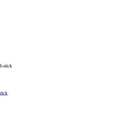
-stick
tick