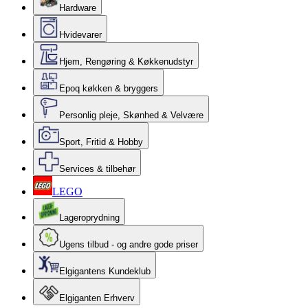
Hardware
Hvidevarer
Hjem, Rengøring & Køkkenudstyr
Epoq køkken & bryggers
Personlig pleje, Skønhed & Velvære
Sport, Fritid & Hobby
Services & tilbehør
LEGO
Lageroprydning
Ugens tilbud - og andre gode priser
Elgigantens Kundeklub
Elgiganten Erhverv