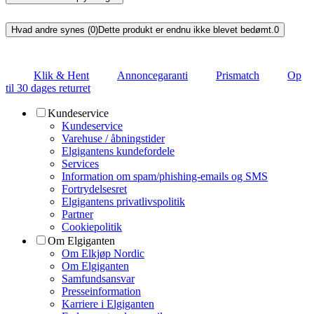
Hvad andre synes (0)
Dette produkt er endnu ikke blevet bedømt.
0
Klik & Hent
Annoncegaranti
Prismatch
Op
til 30 dages returret
Kundeservice
Kundeservice
Varehuse / åbningstider
Elgigantens kundefordele
Services
Information om spam/phishing-emails og SMS
Fortrydelsesret
Elgigantens privatlivspolitik
Partner
Cookiepolitik
Om Elgiganten
Om Elkjøp Nordic
Om Elgiganten
Samfundsansvar
Presseinformation
Karriere i Elgiganten