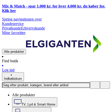
Mix & Match - spar 1.000 kr. for hver 4.000 kr. du køber for.
Klik
her
Spring navigationen over
Kundeservice
Privatkunde
Erhvervskunde
Mine favoritter
Alle produkter
Find butik
Log ind
Indkøbskurv
Alle produkter
TV, Lyd & Smart Home