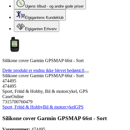
Ugens tilbud - og andre gode priser
Elgigantens Kundeklub
Elgiganten Erhverv
Silikone cover Garmin GPSMAP 66st - Sort
Dette produkt er endnu ikke blevet bedømt.
0
Silikone cover Garmin GPSMAP 66st - Sort
474495
474495
Sport, Fritid & Hobby, Bil & motorcykel, GPS
CaseOnline
7315700760479
Sport, Fritid & Hobby
Bil & motorcykel
GPS
Silikone cover Garmin GPSMAP 66st - Sort
Varenummer:
474495