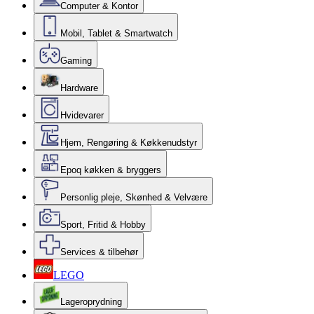
Computer & Kontor
Mobil, Tablet & Smartwatch
Gaming
Hardware
Hvidevarer
Hjem, Rengøring & Køkkenudstyr
Epoq køkken & bryggers
Personlig pleje, Skønhed & Velvære
Sport, Fritid & Hobby
Services & tilbehør
LEGO
Lageroprydning