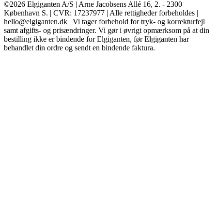
©2026 Elgiganten A/S | Arne Jacobsens Allé 16, 2. - 2300
København S. | CVR: 17237977 | Alle rettigheder forbeholdes |
hello@elgiganten.dk | Vi tager forbehold for tryk- og korrekturfejl
samt afgifts- og prisændringer. Vi gør i øvrigt opmærksom på at din
bestilling ikke er bindende for Elgiganten, før Elgiganten har
behandlet din ordre og sendt en bindende faktura.