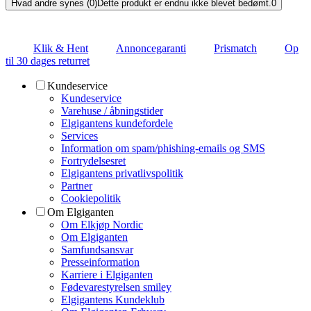
Hvad andre synes (0)
Dette produkt er endnu ikke blevet bedømt.
0
Klik & Hent
Annoncegaranti
Prismatch
Op
til 30 dages returret
Kundeservice
Kundeservice
Varehuse / åbningstider
Elgigantens kundefordele
Services
Information om spam/phishing-emails og SMS
Fortrydelsesret
Elgigantens privatlivspolitik
Partner
Cookiepolitik
Om Elgiganten
Om Elkjøp Nordic
Om Elgiganten
Samfundsansvar
Presseinformation
Karriere i Elgiganten
Fødevarestyrelsen smiley
Elgigantens Kundeklub