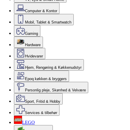
Computer & Kontor
Mobil, Tablet & Smartwatch
Gaming
Hardware
Hvidevarer
Hjem, Rengøring & Køkkenudstyr
Epoq køkken & bryggers
Personlig pleje, Skønhed & Velvære
Sport, Fritid & Hobby
Services & tilbehør
LEGO