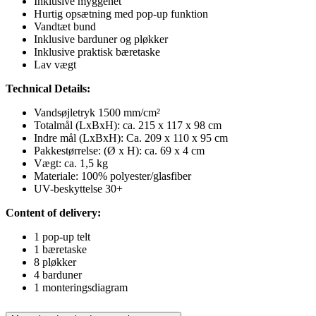
Inklusive myggenet
Hurtig opsætning med pop-up funktion
Vandtæt bund
Inklusive barduner og pløkker
Inklusive praktisk bæretaske
Lav vægt
Technical Details:
Vandsøjletryk 1500 mm/cm²
Totalmål (LxBxH): ca. 215 x 117 x 98 cm
Indre mål (LxBxH): Ca. 209 x 110 x 95 cm
Pakkestørrelse: (Ø x H): ca. 69 x 4 cm
Vægt: ca. 1,5 kg
Materiale: 100% polyester/glasfiber
UV-beskyttelse 30+
Content of delivery:
1 pop-up telt
1 bæretaske
8 pløkker
4 barduner
1 monteringsdiagram