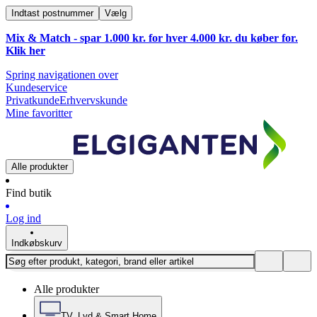
Indtast postnummer
Vælg
Mix & Match - spar 1.000 kr. for hver 4.000 kr. du køber for.
Klik
her
Spring navigationen over
Kundeservice
Privatkunde
Erhvervskunde
Mine favoritter
Alle produkter
Find butik
Log ind
Indkøbskurv
Alle produkter
TV, Lyd & Smart Home