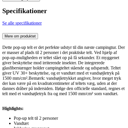
Specifikationer
Se alle specifikationer
Mere om produktet
Dette pop-up telt er det perfekte udstyr til din næste campingtur. Der
er masser af plads til 2 personer i det praktiske telt. Ved hjælp af
pop-up-muligheden er teltet slået op på få sekunder. Et myggenet
giver beskyttelse mod irriterende insekter. De integrerede
glasfiberstænger holder campingteltet stående og udspændt. Teltet
giver UV 30+ beskyttelse, og er vandtæt med et vandsøjletryk på
1500 mm/cm².Bemærk: vandsøjletrykket angiver, hvor meget tryk
der kan være på en kvadratcentimeter af teltets væg, uden at der
dannes dråber på indersiden. Ifølge den officielle standard, regnes et
telt med et vandsøjletryk fra og med 1500 mm/cm² som vandtæt.
Highlights:
Pop-up telt til 2 personer
Vandtæt