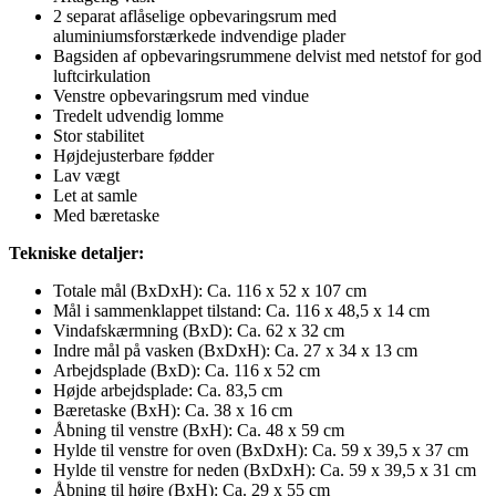
2 separat aflåselige opbevaringsrum med
aluminiumsforstærkede indvendige plader
Bagsiden af opbevaringsrummene delvist med netstof for god
luftcirkulation
Venstre opbevaringsrum med vindue
Tredelt udvendig lomme
Stor stabilitet
Højdejusterbare fødder
Lav vægt
Let at samle
Med bæretaske
Tekniske detaljer:
Totale mål (BxDxH): Ca. 116 x 52 x 107 cm
Mål i sammenklappet tilstand: Ca. 116 x 48,5 x 14 cm
Vindafskærmning (BxD): Ca. 62 x 32 cm
Indre mål på vasken (BxDxH): Ca. 27 x 34 x 13 cm
Arbejdsplade (BxD): Ca. 116 x 52 cm
Højde arbejdsplade: Ca. 83,5 cm
Bæretaske (BxH): Ca. 38 x 16 cm
Åbning til venstre (BxH): Ca. 48 x 59 cm
Hylde til venstre for oven (BxDxH): Ca. 59 x 39,5 x 37 cm
Hylde til venstre for neden (BxDxH): Ca. 59 x 39,5 x 31 cm
Åbning til højre (BxH): Ca. 29 x 55 cm