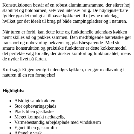
Konstruktionen består af en robust aluminiumsramme, der sikrer høj
stabilitet og holdbarhed, selv ved intensiv brug. De højdejusterbare
fødder gør det muligt at tilpasse køkkenet til ujævne underlag,
hvilket gør det ideelt til brug på både campingpladser og i naturen.
Når turen er forbi, kan dette lette og funktionelle udendørs køkken
nemt skilles ad og pakkes sammen. Den medfølgende bæretaske gør
transport og opbevaring bekvemt og pladsbesparende. Med sin
smarte konstruktion og praktiske funktioner er dette køkkenmodul
det perfekte valg for alle, der ønsker komfort og funktionalitet, mens
de nyder livet på farten.
Kort sagt: Et gennemført udendørs køkken, der gør madlavning i
naturen til en ren fornøjelse!
Highlights:
Alsidigt samlekøkken
Stor opbevaringsplads
Plads til en gasflaske
Meget kompakt nedtagelig
Varmebestandig arbejdsplade med vindskærm
Egnet til en gaskomfur
Aftagelig vask