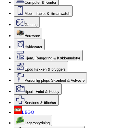
Computer & Kontor
Mobil, Tablet & Smartwatch
Gaming
Hardware
Hvidevarer
Hjem, Rengøring & Køkkenudstyr
Epoq køkken & bryggers
Personlig pleje, Skønhed & Velvære
Sport, Fritid & Hobby
Services & tilbehør
LEGO
Lageroprydning