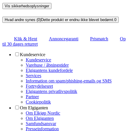
Vis sikkerhedsoplysninger
Hvad andre synes (0)
Dette produkt er endnu ikke blevet bedømt.
0
Klik & Hent
Annoncegaranti
Prismatch
Op
til 30 dages returret
Kundeservice
Kundeservice
Varehuse / åbningstider
Elgigantens kundefordele
Services
Information om spam/phishing-emails og SMS
Fortrydelsesret
Elgigantens privatlivspolitik
Partner
Cookiepolitik
Om Elgiganten
Om Elkjøp Nordic
Om Elgiganten
Samfundsansvar
Presseinformation