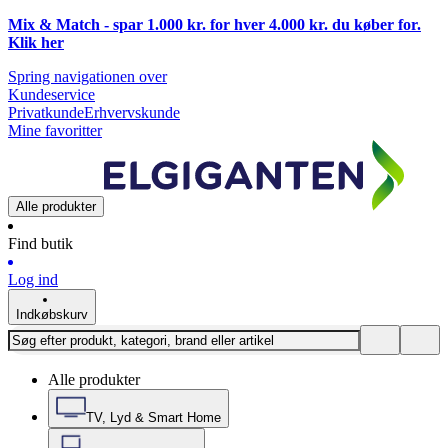
Mix & Match - spar 1.000 kr. for hver 4.000 kr. du køber for.
Klik
her
Spring navigationen over
Kundeservice
Privatkunde
Erhvervskunde
Mine favoritter
Alle produkter
Find butik
Log ind
Indkøbskurv
Alle produkter
TV, Lyd & Smart Home