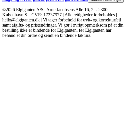
©2026 Elgiganten A/S | Arne Jacobsens Allé 16, 2. - 2300
København S. | CVR: 17237977 | Alle rettigheder forbeholdes |
hello@elgiganten.dk | Vi tager forbehold for tryk- og korrekturfejl
samt afgifts- og prisændringer. Vi gør i øvrigt opmærksom på at din
bestilling ikke er bindende for Elgiganten, før Elgiganten har
behandlet din ordre og sendt en bindende faktura.