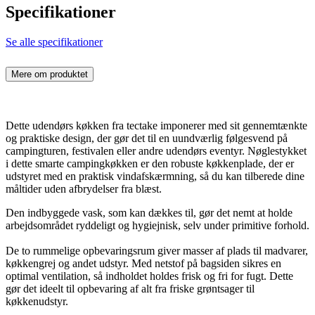
Specifikationer
Se alle specifikationer
Mere om produktet
Dette udendørs køkken fra tectake imponerer med sit gennemtænkte
og praktiske design, der gør det til en uundværlig følgesvend på
campingturen, festivalen eller andre udendørs eventyr. Nøglestykket
i dette smarte campingkøkken er den robuste køkkenplade, der er
udstyret med en praktisk vindafskærmning, så du kan tilberede dine
måltider uden afbrydelser fra blæst.
Den indbyggede vask, som kan dækkes til, gør det nemt at holde
arbejdsområdet ryddeligt og hygiejnisk, selv under primitive forhold.
De to rummelige opbevaringsrum giver masser af plads til madvarer,
køkkengrej og andet udstyr. Med netstof på bagsiden sikres en
optimal ventilation, så indholdet holdes frisk og fri for fugt. Dette
gør det ideelt til opbevaring af alt fra friske grøntsager til
køkkenudstyr.