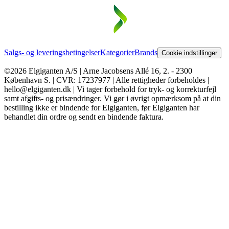
Salgs- og leveringsbetingelser
Kategorier
Brands
Cookie indstillinger
©2026 Elgiganten A/S | Arne Jacobsens Allé 16, 2. - 2300
København S. | CVR: 17237977 | Alle rettigheder forbeholdes |
hello@elgiganten.dk | Vi tager forbehold for tryk- og korrekturfejl
samt afgifts- og prisændringer. Vi gør i øvrigt opmærksom på at din
bestilling ikke er bindende for Elgiganten, før Elgiganten har
behandlet din ordre og sendt en bindende faktura.