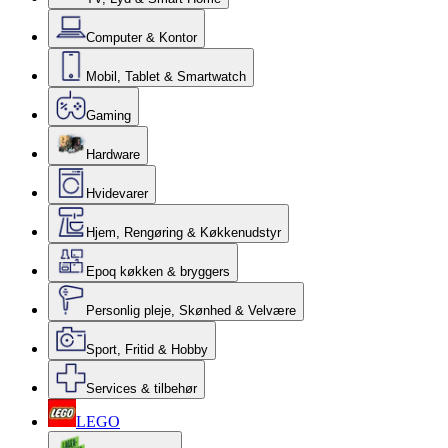
Computer & Kontor
Mobil, Tablet & Smartwatch
Gaming
Hardware
Hvidevarer
Hjem, Rengøring & Køkkenudstyr
Epoq køkken & bryggers
Personlig pleje, Skønhed & Velvære
Sport, Fritid & Hobby
Services & tilbehør
LEGO