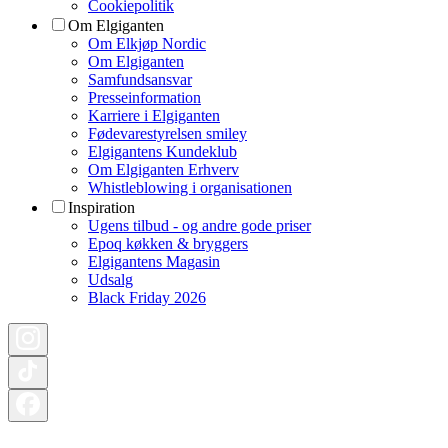
Cookiepolitik
Om Elgiganten
Om Elkjøp Nordic
Om Elgiganten
Samfundsansvar
Presseinformation
Karriere i Elgiganten
Fødevarestyrelsen smiley
Elgigantens Kundeklub
Om Elgiganten Erhverv
Whistleblowing i organisationen
Inspiration
Ugens tilbud - og andre gode priser
Epoq køkken & bryggers
Elgigantens Magasin
Udsalg
Black Friday 2026