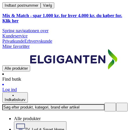
Indtast postnummer
Vælg
Mix & Match - spar 1.000 kr. for hver 4.000 kr. du køber for.
Klik
her
Spring navigationen over
Kundeservice
Privatkunde
Erhvervskunde
Mine favoritter
Alle produkter
Find butik
Log ind
Indkøbskurv
Alle produkter
TV, Lyd & Smart Home