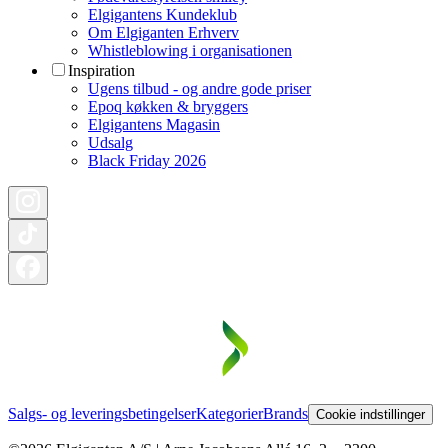
Elgigantens Kundeklub
Om Elgiganten Erhverv
Whistleblowing i organisationen
Inspiration
Ugens tilbud - og andre gode priser
Epoq køkken & bryggers
Elgigantens Magasin
Udsalg
Black Friday 2026
Salgs- og leveringsbetingelser
Kategorier
Brands
Cookie indstillinger