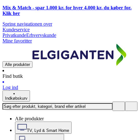
Mix & Match - spar 1.000 kr. for hver 4.000 kr. du køber for.
Klik
her
Spring navigationen over
Kundeservice
Privatkunde
Erhvervskunde
Mine favoritter
Alle produkter
Find butik
Log ind
Indkøbskurv
Alle produkter
TV, Lyd & Smart Home