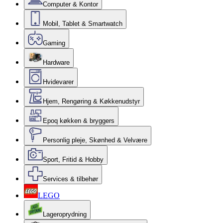
Computer & Kontor
Mobil, Tablet & Smartwatch
Gaming
Hardware
Hvidevarer
Hjem, Rengøring & Køkkenudstyr
Epoq køkken & bryggers
Personlig pleje, Skønhed & Velvære
Sport, Fritid & Hobby
Services & tilbehør
LEGO
Lageroprydning