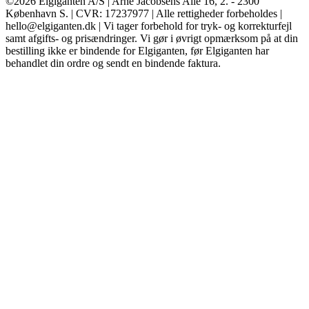
©2026 Elgiganten A/S | Arne Jacobsens Allé 16, 2. - 2300
København S. | CVR: 17237977 | Alle rettigheder forbeholdes |
hello@elgiganten.dk | Vi tager forbehold for tryk- og korrekturfejl
samt afgifts- og prisændringer. Vi gør i øvrigt opmærksom på at din
bestilling ikke er bindende for Elgiganten, før Elgiganten har
behandlet din ordre og sendt en bindende faktura.