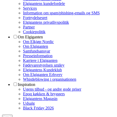
Elgigantens kundefordele
Services
Information om spam/phishing-emails og SMS
Fortrydelsesret
Elgigantens privatlivspolitik
Partner
Cookiepolitik
Om Elgiganten
Om Elkjøp Nordic
Om Elgiganten
Samfundsansvar
Presseinformation
Karriere i Elgiganten
Fødevarestyrelsen smiley
Elgigantens Kundeklub
Om Elgiganten Erhverv
Whistleblowing i organisationen
Inspiration
Ugens tilbud - og andre gode priser
Epoq køkken & bryggers
Elgigantens Magasin
Udsalg
Black Friday 2026