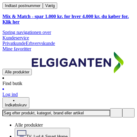
Indtast postnummer
Vælg
Mix & Match - spar 1.000 kr. for hver 4.000 kr. du køber for.
Klik
her
Spring navigationen over
Kundeservice
Privatkunde
Erhvervskunde
Mine favoritter
Alle produkter
Find butik
Log ind
Indkøbskurv
Alle produkter
TV, Lyd & Smart Home