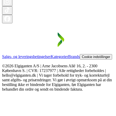
Salgs- og leveringsbetingelser
Kategorier
Brands
Cookie indstillinger
©2026 Elgiganten A/S | Arne Jacobsens Allé 16, 2. - 2300
København S. | CVR: 17237977 | Alle rettigheder forbeholdes |
hello@elgiganten.dk | Vi tager forbehold for tryk- og korrekturfejl
samt afgifts- og prisændringer. Vi gør i øvrigt opmærksom på at din
bestilling ikke er bindende for Elgiganten, før Elgiganten har
behandlet din ordre og sendt en bindende faktura.