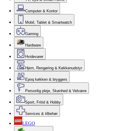
Computer & Kontor
Mobil, Tablet & Smartwatch
Gaming
Hardware
Hvidevarer
Hjem, Rengøring & Køkkenudstyr
Epoq køkken & bryggers
Personlig pleje, Skønhed & Velvære
Sport, Fritid & Hobby
Services & tilbehør
LEGO