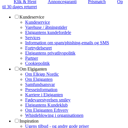
Klik & Hent
Annoncegaranti
Prismatch
Op
til 30 dages returret
Kundeservice
Kundeservice
Varehuse / åbningstider
Elgigantens kundefordele
Services
Information om spam/phishing-emails og SMS
Fortrydelsesret
Elgigantens privatlivspolitik
Partner
Cookiepolitik
Om Elgiganten
Om Elkjøp Nordic
Om Elgiganten
Samfundsansvar
Presseinformation
Karriere i Elgiganten
Fødevarestyrelsen smiley
Elgigantens Kundeklub
Om Elgiganten Erhverv
Whistleblowing i organisationen
Inspiration
Ugens tilbud - og andre gode priser