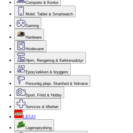
Computer & Kontor
Mobil, Tablet & Smartwatch
Gaming
Hardware
Hvidevarer
Hjem, Rengøring & Køkkenudstyr
Epoq køkken & bryggers
Personlig pleje, Skønhed & Velvære
Sport, Fritid & Hobby
Services & tilbehør
LEGO
Lageroprydning