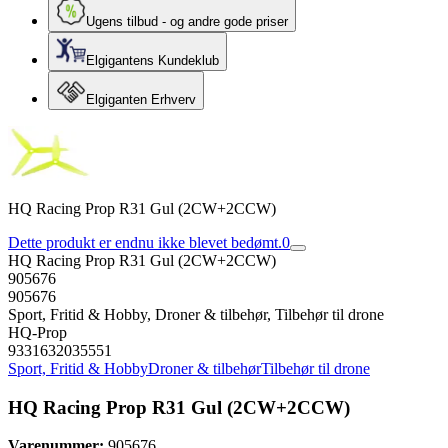
Ugens tilbud - og andre gode priser
Elgigantens Kundeklub
Elgiganten Erhverv
HQ Racing Prop R31 Gul (2CW+2CCW)
Dette produkt er endnu ikke blevet bedømt.
0
HQ Racing Prop R31 Gul (2CW+2CCW)
905676
905676
Sport, Fritid & Hobby, Droner & tilbehør, Tilbehør til drone
HQ-Prop
9331632035551
Sport, Fritid & Hobby
Droner & tilbehør
Tilbehør til drone
HQ Racing Prop R31 Gul (2CW+2CCW)
Varenummer:
905676