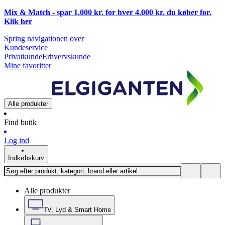
Mix & Match - spar 1.000 kr. for hver 4.000 kr. du køber for.
Klik
her
Spring navigationen over
Kundeservice
Privatkunde
Erhvervskunde
Mine favoritter
Alle produkter
Find butik
Log ind
Indkøbskurv
Alle produkter
TV, Lyd & Smart Home