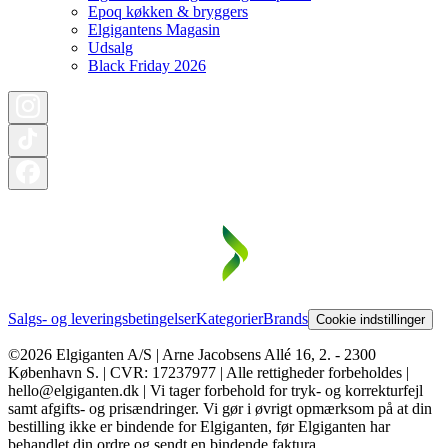
Epoq køkken & bryggers
Elgigantens Magasin
Udsalg
Black Friday 2026
Salgs- og leveringsbetingelser
Kategorier
Brands
Cookie indstillinger
©2026 Elgiganten A/S | Arne Jacobsens Allé 16, 2. - 2300
København S. | CVR: 17237977 | Alle rettigheder forbeholdes |
hello@elgiganten.dk | Vi tager forbehold for tryk- og korrekturfejl
samt afgifts- og prisændringer. Vi gør i øvrigt opmærksom på at din
bestilling ikke er bindende for Elgiganten, før Elgiganten har
behandlet din ordre og sendt en bindende faktura.