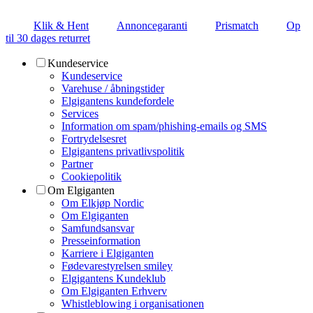
Klik & Hent
Annoncegaranti
Prismatch
Op
til 30 dages returret
Kundeservice
Kundeservice
Varehuse / åbningstider
Elgigantens kundefordele
Services
Information om spam/phishing-emails og SMS
Fortrydelsesret
Elgigantens privatlivspolitik
Partner
Cookiepolitik
Om Elgiganten
Om Elkjøp Nordic
Om Elgiganten
Samfundsansvar
Presseinformation
Karriere i Elgiganten
Fødevarestyrelsen smiley
Elgigantens Kundeklub
Om Elgiganten Erhverv
Whistleblowing i organisationen