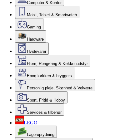
Computer & Kontor
Mobil, Tablet & Smartwatch
Gaming
Hardware
Hvidevarer
Hjem, Rengøring & Køkkenudstyr
Epoq køkken & bryggers
Personlig pleje, Skønhed & Velvære
Sport, Fritid & Hobby
Services & tilbehør
LEGO
Lageroprydning