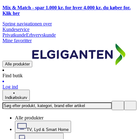
Mix & Match - spar 1.000 kr. for hver 4.000 kr. du køber for.
Klik
her
Spring navigationen over
Kundeservice
Privatkunde
Erhvervskunde
Mine favoritter
Alle produkter
Find butik
Log ind
Indkøbskurv
Alle produkter
TV, Lyd & Smart Home