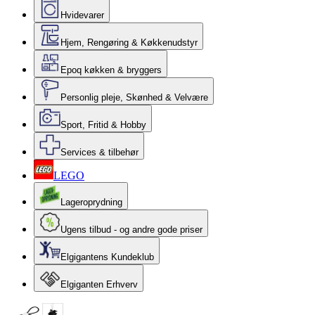
Hvidevarer
Hjem, Rengøring & Køkkenudstyr
Epoq køkken & bryggers
Personlig pleje, Skønhed & Velvære
Sport, Fritid & Hobby
Services & tilbehør
LEGO
Lageroprydning
Ugens tilbud - og andre gode priser
Elgigantens Kundeklub
Elgiganten Erhverv