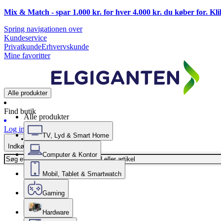
Mix & Match - spar 1.000 kr. for hver 4.000 kr. du køber for. Kl
Spring navigationen over
Kundeservice
Privatkunde
Erhvervskunde
Mine favoritter
Alle produkter
Find butik
Alle produkter
Log ind
TV, Lyd & Smart Home
Indkøbskurv
Computer & Kontor
Mobil, Tablet & Smartwatch
Gaming
Hardware