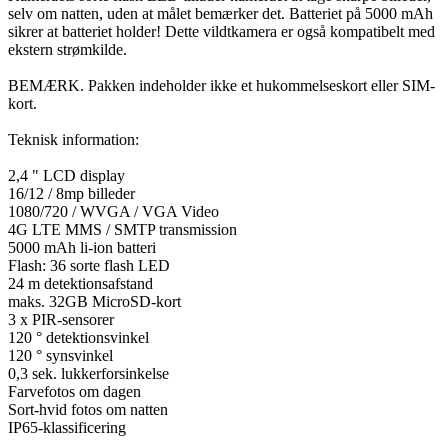
selv om natten, uden at målet bemærker det. Batteriet på 5000 mAh
sikrer at batteriet holder! Dette vildtkamera er også kompatibelt med
ekstern strømkilde.
BEMÆRK. Pakken indeholder ikke et hukommelseskort eller SIM-
kort.
Teknisk information:
2,4 " LCD display
16/12 / 8mp billeder
1080/720 / WVGA / VGA Video
4G LTE MMS / SMTP transmission
5000 mAh li-ion batteri
Flash: 36 sorte flash LED
24 m detektionsafstand
maks. 32GB MicroSD-kort
3 x PIR-sensorer
120 ° detektionsvinkel
120 ° synsvinkel
0,3 sek. lukkerforsinkelse
Farvefotos om dagen
Sort-hvid fotos om natten
IP65-klassificering