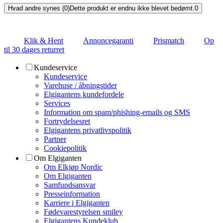
Hvad andre synes (0)
Dette produkt er endnu ikke blevet bedømt.
0
Klik & Hent
Annoncegaranti
Prismatch
Op
til 30 dages returret
Kundeservice
Kundeservice
Varehuse / åbningstider
Elgigantens kundefordele
Services
Information om spam/phishing-emails og SMS
Fortrydelsesret
Elgigantens privatlivspolitik
Partner
Cookiepolitik
Om Elgiganten
Om Elkjøp Nordic
Om Elgiganten
Samfundsansvar
Presseinformation
Karriere i Elgiganten
Fødevarestyrelsen smiley
Elgigantens Kundeklub