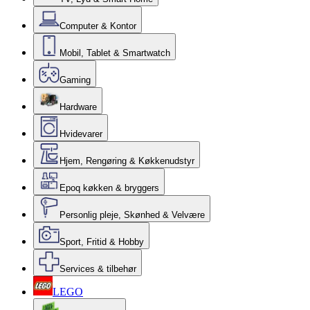
Computer & Kontor
Mobil, Tablet & Smartwatch
Gaming
Hardware
Hvidevarer
Hjem, Rengøring & Køkkenudstyr
Epoq køkken & bryggers
Personlig pleje, Skønhed & Velvære
Sport, Fritid & Hobby
Services & tilbehør
LEGO