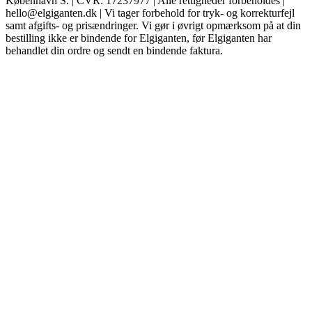
København S. | CVR: 17237977 | Alle rettigheder forbeholdes |
hello@elgiganten.dk | Vi tager forbehold for tryk- og korrekturfejl
samt afgifts- og prisændringer. Vi gør i øvrigt opmærksom på at din
bestilling ikke er bindende for Elgiganten, før Elgiganten har
behandlet din ordre og sendt en bindende faktura.