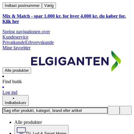
Indtast postnummer
Vælg
Mix & Match - spar 1.000 kr. for hver 4.000 kr. du køber for.
Klik
her
Spring navigationen over
Kundeservice
Privatkunde
Erhvervskunde
Mine favoritter
Alle produkter
Find butik
Log ind
Indkøbskurv
Alle produkter
TV, Lyd & Smart Home