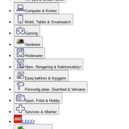
Computer & Kontor
Mobil, Tablet & Smartwatch
Gaming
Hardware
Hvidevarer
Hjem, Rengøring & Køkkenudstyr
Epoq køkken & bryggers
Personlig pleje, Skønhed & Velvære
Sport, Fritid & Hobby
Services & tilbehør
LEGO