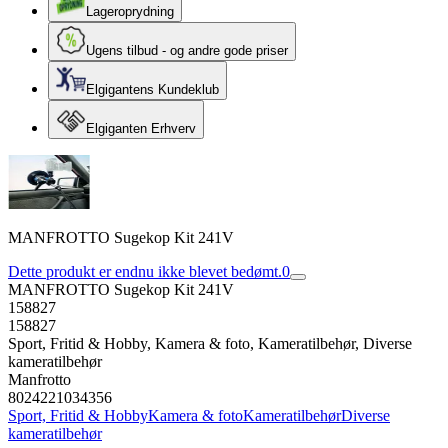
Lageroprydning
Ugens tilbud - og andre gode priser
Elgigantens Kundeklub
Elgiganten Erhverv
MANFROTTO Sugekop Kit 241V
Dette produkt er endnu ikke blevet bedømt.
0
MANFROTTO Sugekop Kit 241V
158827
158827
Sport, Fritid & Hobby, Kamera & foto, Kameratilbehør, Diverse
kameratilbehør
Manfrotto
8024221034356
Sport, Fritid & Hobby
Kamera & foto
Kameratilbehør
Diverse
kameratilbehør