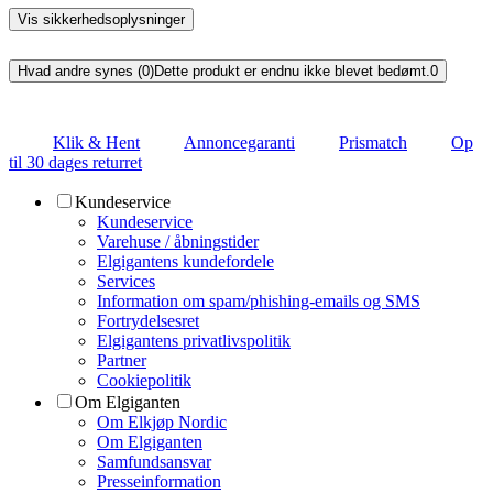
Vis sikkerhedsoplysninger
Hvad andre synes (0)
Dette produkt er endnu ikke blevet bedømt.
0
Klik & Hent
Annoncegaranti
Prismatch
Op
til 30 dages returret
Kundeservice
Kundeservice
Varehuse / åbningstider
Elgigantens kundefordele
Services
Information om spam/phishing-emails og SMS
Fortrydelsesret
Elgigantens privatlivspolitik
Partner
Cookiepolitik
Om Elgiganten
Om Elkjøp Nordic
Om Elgiganten
Samfundsansvar
Presseinformation