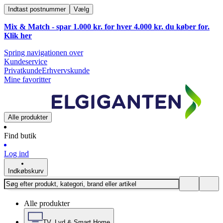
Indtast postnummer
Vælg
Mix & Match - spar 1.000 kr. for hver 4.000 kr. du køber for.
Klik
her
Spring navigationen over
Kundeservice
Privatkunde
Erhvervskunde
Mine favoritter
Alle produkter
Find butik
Log ind
Indkøbskurv
Alle produkter
TV, Lyd & Smart Home