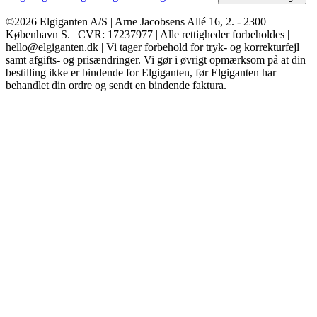
©2026 Elgiganten A/S | Arne Jacobsens Allé 16, 2. - 2300
København S. | CVR: 17237977 | Alle rettigheder forbeholdes |
hello@elgiganten.dk | Vi tager forbehold for tryk- og korrekturfejl
samt afgifts- og prisændringer. Vi gør i øvrigt opmærksom på at din
bestilling ikke er bindende for Elgiganten, før Elgiganten har
behandlet din ordre og sendt en bindende faktura.