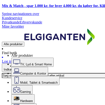
Mix & Match - spar 1.000 kr. for hver 4.000 kr. du køber for. Kl
Spring navigationen over
Kundeservice
Privatkunde
Erhvervskunde
Mine favoritter
Alle produkter
Find butik
Alle produkter
Log ind
TV, Lyd & Smart Home
Indkøbskurv
Computer & Kontor
Mobil, Tablet & Smartwatch
Gaming
Hardware