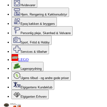
Hvidevarer
Hjem, Rengøring & Køkkenudstyr
Epoq køkken & bryggers
Personlig pleje, Skønhed & Velvære
Sport, Fritid & Hobby
Services & tilbehør
LEGO
Lageroprydning
Ugens tilbud - og andre gode priser
Elgigantens Kundeklub
Elgiganten Erhverv