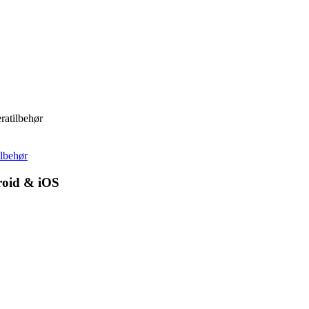
ratilbehør
lbehør
roid & iOS