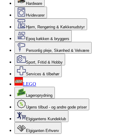
Hardware
Hvidevarer
Hjem, Rengøring & Køkkenudstyr
Epoq køkken & bryggers
Personlig pleje, Skønhed & Velvære
Sport, Fritid & Hobby
Services & tilbehør
LEGO
Lageroprydning
Ugens tilbud - og andre gode priser
Elgigantens Kundeklub
Elgiganten Erhverv