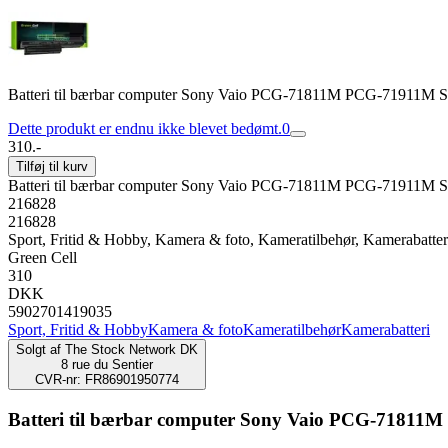
Batteri til bærbar computer Sony Vaio PCG-71811M PCG-71911M 
Dette produkt er endnu ikke blevet bedømt.
0
310.-
Tilføj til kurv
Batteri til bærbar computer Sony Vaio PCG-71811M PCG-71911M 
216828
216828
Sport, Fritid & Hobby, Kamera & foto, Kameratilbehør, Kamerabatter
Green Cell
310
DKK
5902701419035
Sport, Fritid & Hobby
Kamera & foto
Kameratilbehør
Kamerabatteri
Solgt af
The Stock Network DK
8 rue du Sentier
CVR-nr: FR86901950774
Batteri til bærbar computer Sony Vaio PCG-71811