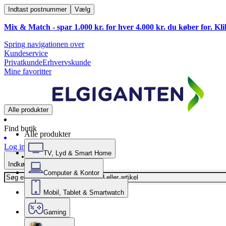
Indtast postnummer
Vælg
Mix & Match - spar 1.000 kr. for hver 4.000 kr. du køber for. Kl
Spring navigationen over
Kundeservice
Privatkunde
Erhvervskunde
Mine favoritter
Alle produkter
Find butik
Alle produkter
Log ind
TV, Lyd & Smart Home
Indkøbskurv
Computer & Kontor
Mobil, Tablet & Smartwatch
Gaming