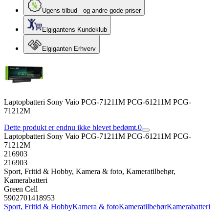
Ugens tilbud - og andre gode priser
Elgigantens Kundeklub
Elgiganten Erhverv
Laptopbatteri Sony Vaio PCG-71211M PCG-61211M PCG-
71212M
Dette produkt er endnu ikke blevet bedømt.
0
Laptopbatteri Sony Vaio PCG-71211M PCG-61211M PCG-
71212M
216903
216903
Sport, Fritid & Hobby, Kamera & foto, Kameratilbehør,
Kamerabatteri
Green Cell
5902701418953
Sport, Fritid & Hobby
Kamera & foto
Kameratilbehør
Kamerabatteri