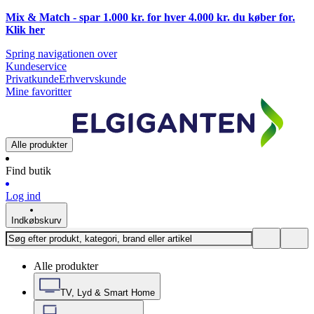
Mix & Match - spar 1.000 kr. for hver 4.000 kr. du køber for.
Klik
her
Spring navigationen over
Kundeservice
Privatkunde
Erhvervskunde
Mine favoritter
Alle produkter
Find butik
Log ind
Indkøbskurv
Alle produkter
TV, Lyd & Smart Home