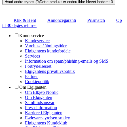
Hvad andre synes (0)
Dette produkt er endnu ikke blevet bedømt.
0
Klik & Hent
Annoncegaranti
Prismatch
Op
til 30 dages returret
Kundeservice
Kundeservice
Varehuse / åbningstider
Elgigantens kundefordele
Services
Information om spam/phishing-emails og SMS
Fortrydelsesret
Elgigantens privatlivspolitik
Partner
Cookiepolitik
Om Elgiganten
Om Elkjøp Nordic
Om Elgiganten
Samfundsansvar
Presseinformation
Karriere i Elgiganten
Fødevarestyrelsen smiley
Elgigantens Kundeklub