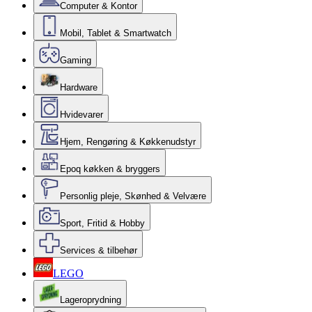
Computer & Kontor
Mobil, Tablet & Smartwatch
Gaming
Hardware
Hvidevarer
Hjem, Rengøring & Køkkenudstyr
Epoq køkken & bryggers
Personlig pleje, Skønhed & Velvære
Sport, Fritid & Hobby
Services & tilbehør
LEGO
Lageroprydning