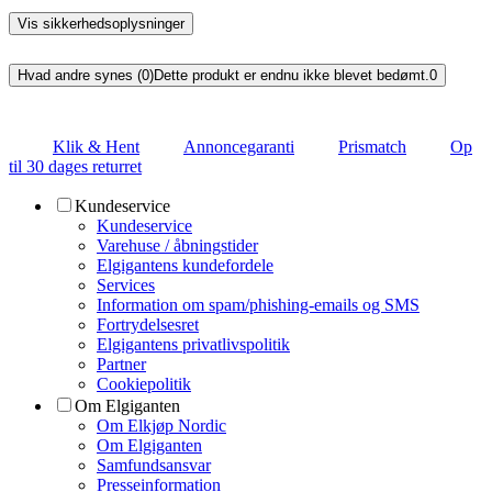
Vis sikkerhedsoplysninger
Hvad andre synes (0)
Dette produkt er endnu ikke blevet bedømt.
0
Klik & Hent
Annoncegaranti
Prismatch
Op
til 30 dages returret
Kundeservice
Kundeservice
Varehuse / åbningstider
Elgigantens kundefordele
Services
Information om spam/phishing-emails og SMS
Fortrydelsesret
Elgigantens privatlivspolitik
Partner
Cookiepolitik
Om Elgiganten
Om Elkjøp Nordic
Om Elgiganten
Samfundsansvar
Presseinformation