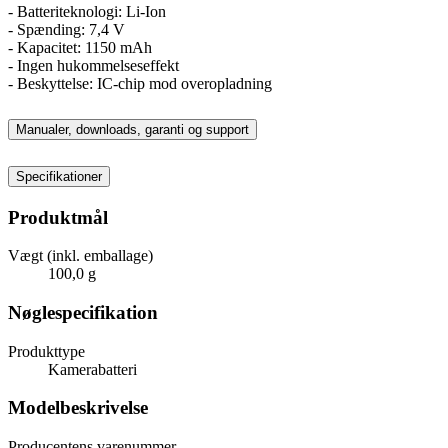
- Batteriteknologi: Li-Ion
- Spænding: 7,4 V
- Kapacitet: 1150 mAh
- Ingen hukommelseseffekt
- Beskyttelse: IC-chip mod overopladning
Manualer, downloads, garanti og support
Specifikationer
Produktmål
Vægt (inkl. emballage)
100,0 g
Nøglespecifikation
Produkttype
Kamerabatteri
Modelbeskrivelse
Producentens varenummer