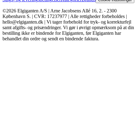
©2026 Elgiganten A/S | Arne Jacobsens Allé 16, 2. - 2300
København S. | CVR: 17237977 | Alle rettigheder forbeholdes |
hello@elgiganten.dk | Vi tager forbehold for tryk- og korrekturfejl
samt afgifts- og prisændringer. Vi gør i øvrigt opmærksom på at din
bestilling ikke er bindende for Elgiganten, før Elgiganten har
behandlet din ordre og sendt en bindende faktura.