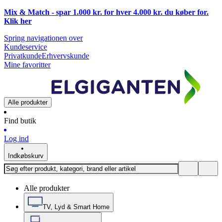
Mix & Match - spar 1.000 kr. for hver 4.000 kr. du køber for.
Klik
her
Spring navigationen over
Kundeservice
Privatkunde
Erhvervskunde
Mine favoritter
Alle produkter
Find butik
Log ind
Indkøbskurv
Alle produkter
TV, Lyd & Smart Home