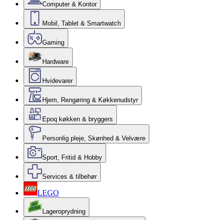
Computer & Kontor
Mobil, Tablet & Smartwatch
Gaming
Hardware
Hvidevarer
Hjem, Rengøring & Køkkenudstyr
Epoq køkken & bryggers
Personlig pleje, Skønhed & Velvære
Sport, Fritid & Hobby
Services & tilbehør
LEGO
Lageroprydning