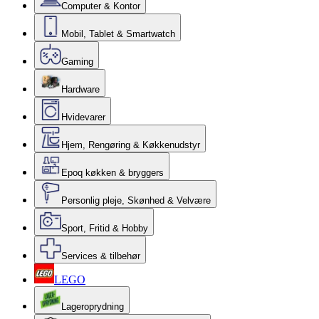
Computer & Kontor
Mobil, Tablet & Smartwatch
Gaming
Hardware
Hvidevarer
Hjem, Rengøring & Køkkenudstyr
Epoq køkken & bryggers
Personlig pleje, Skønhed & Velvære
Sport, Fritid & Hobby
Services & tilbehør
LEGO
Lageroprydning