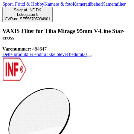
Sport, Fritid & Hobby
Kamera & foto
Kameratilbehør
Kamerafilter
Solgt af
INF DK
Lokegatan 5
CVR-nr: SE556705934901
VAXIS Filter for Tilta Mirage 95mm V-Line Star-
cross
Varenummer:
484647
Dette produkt er endnu ikke blevet bedømt.
0