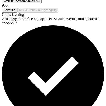
CVR-nr: SE556705934901
900.-
Levering
Klik & Hent
Ikke tilgængelig
Gratis levering
Afhængig af område og kapacitet. Se alle leveringsmulighederne i
check-out