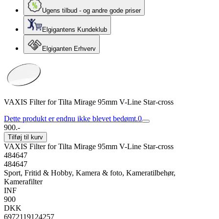
Ugens tilbud - og andre gode priser
Elgigantens Kundeklub
Elgiganten Erhverv
VAXIS Filter for Tilta Mirage 95mm V-Line Star-cross
Dette produkt er endnu ikke blevet bedømt.
0
900.-
Tilføj til kurv
VAXIS Filter for Tilta Mirage 95mm V-Line Star-cross
484647
484647
Sport, Fritid & Hobby, Kamera & foto, Kameratilbehør,
Kamerafilter
INF
900
DKK
6972119124257