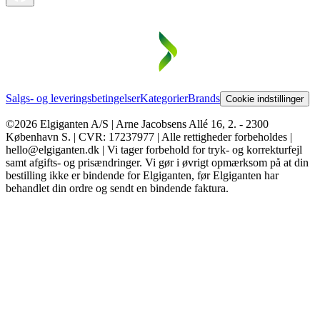
Salgs- og leveringsbetingelser
Kategorier
Brands
Cookie indstillinger
©2026 Elgiganten A/S | Arne Jacobsens Allé 16, 2. - 2300
København S. | CVR: 17237977 | Alle rettigheder forbeholdes |
hello@elgiganten.dk | Vi tager forbehold for tryk- og korrekturfejl
samt afgifts- og prisændringer. Vi gør i øvrigt opmærksom på at din
bestilling ikke er bindende for Elgiganten, før Elgiganten har
behandlet din ordre og sendt en bindende faktura.