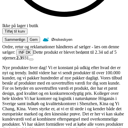
Ikke på lager i butik
Tilføj til kurv
Sammenlign
Gem
Ønskeskyen
Ordre, retur og reklamationer håndteres af sælger - læs om denne
sælger:
Dette produkt er blevet bedømt til 2.34 ud af 5
INF DK
stjerner.
2.3
931
Nye produkter hver dag! Vi er konstant på udkig efter hvad der er
nyt og trendy. Indtil videre har vi sendt produkter til over 100.000
kunder, og vi pakker hundreder af nye pakker dagligt. Vores tilbud
består af produkter med en uovertruffen værdi for dig som kunde.
For os betyder en uovertruffen værdi et produkt, der har et pænt
design, god kvalitet og en konkurrencedygtig pris. Kolleger over
hele kloden Vi har kontorer og logistik i naturskønne Höganäs i
Sverige samt indkøb og kvalitetskontorer i Shenzhen, Kina og Yi
Chang, Kina. Vores styrke er, at vi er til stede i og kender både det
europæiske marked og den kinesiske prøve. Det er her vi kan skabe
kundeværdi ved at kombinere efterspørgsel med overkommelige
produkter. Vi har skåret formidlere ved at købe alle vores produkter