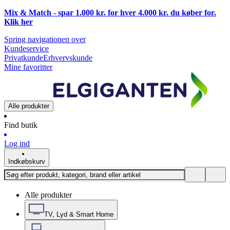
Mix & Match - spar 1.000 kr. for hver 4.000 kr. du køber for.
Klik
her
Spring navigationen over
Kundeservice
Privatkunde
Erhvervskunde
Mine favoritter
Alle produkter
Find butik
Log ind
Indkøbskurv
Alle produkter
TV, Lyd & Smart Home