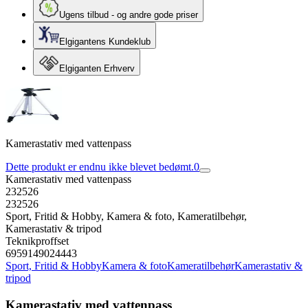
Ugens tilbud - og andre gode priser
Elgigantens Kundeklub
Elgiganten Erhverv
Kamerastativ med vattenpass
Dette produkt er endnu ikke blevet bedømt.
0
Kamerastativ med vattenpass
232526
232526
Sport, Fritid & Hobby, Kamera & foto, Kameratilbehør,
Kamerastativ & tripod
Teknikproffset
6959149024443
Sport, Fritid & Hobby
Kamera & foto
Kameratilbehør
Kamerastativ &
tripod
Kamerastativ med vattenpass