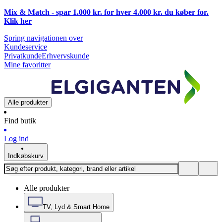
Mix & Match - spar 1.000 kr. for hver 4.000 kr. du køber for.
Klik
her
Spring navigationen over
Kundeservice
Privatkunde
Erhvervskunde
Mine favoritter
Alle produkter
Find butik
Log ind
Indkøbskurv
Alle produkter
TV, Lyd & Smart Home