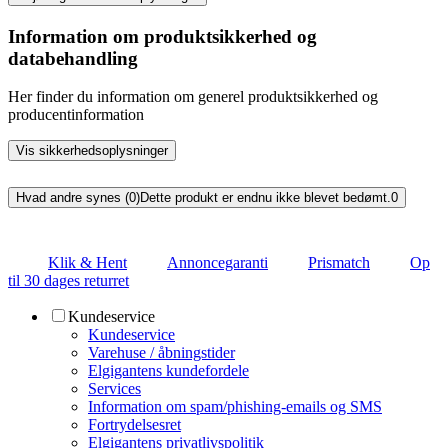
Information om produktsikkerhed og
databehandling
Her finder du information om generel produktsikkerhed og
producentinformation
Vis sikkerhedsoplysninger
Hvad andre synes (0)
Dette produkt er endnu ikke blevet bedømt.
0
Klik & Hent
Annoncegaranti
Prismatch
Op
til 30 dages returret
Kundeservice
Kundeservice
Varehuse / åbningstider
Elgigantens kundefordele
Services
Information om spam/phishing-emails og SMS
Fortrydelsesret
Elgigantens privatlivspolitik