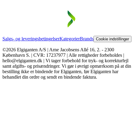
Salgs- og leveringsbetingelser
Kategorier
Brands
Cookie indstillinger
©2026 Elgiganten A/S | Arne Jacobsens Allé 16, 2. - 2300
København S. | CVR: 17237977 | Alle rettigheder forbeholdes |
hello@elgiganten.dk | Vi tager forbehold for tryk- og korrekturfejl
samt afgifts- og prisændringer. Vi gør i øvrigt opmærksom på at din
bestilling ikke er bindende for Elgiganten, før Elgiganten har
behandlet din ordre og sendt en bindende faktura.