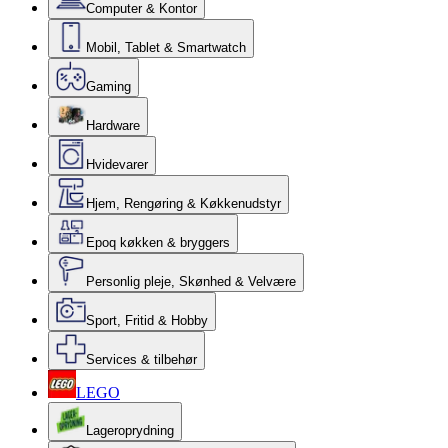
Computer & Kontor
Mobil, Tablet & Smartwatch
Gaming
Hardware
Hvidevarer
Hjem, Rengøring & Køkkenudstyr
Epoq køkken & bryggers
Personlig pleje, Skønhed & Velvære
Sport, Fritid & Hobby
Services & tilbehør
LEGO
Lageroprydning