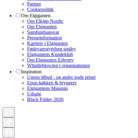
Partner
Cookiepolitik
Om Elgiganten
Om Elkjøp Nordic
Om Elgiganten
Samfundsansvar
Presseinformation
Karriere i Elgiganten
Fødevarestyrelsen smiley
Elgigantens Kundeklub
Om Elgiganten Erhverv
Whistleblowing i organisationen
Inspiration
Ugens tilbud - og andre gode priser
Epoq køkken & bryggers
Elgigantens Magasin
Udsalg
Black Friday 2026