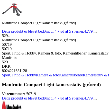
Manfrotto Compact Light kamerastativ (grå/rød)
Dette produkt er blevet bedømt til 4.7 ud af 5 stjerner.
4.7
79
529.-
Manfrotto Compact Light kamerastativ (grå/rød)
50719
50719
Sport, Fritid & Hobby, Kamera & foto, Kameratilbehør, Kamerastativ
Manfrotto
529
DKK
8024221631128
Sport, Fritid & Hobby
Kamera & foto
Kameratilbehør
Kamerastativ & t
Manfrotto Compact Light kamerastativ (grå/rød)
Varenummer:
50719
Dette produkt er blevet bedømt til 4.7 ud af 5 stjerner.
4.7
79