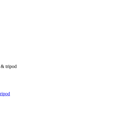
 & tripod
ripod