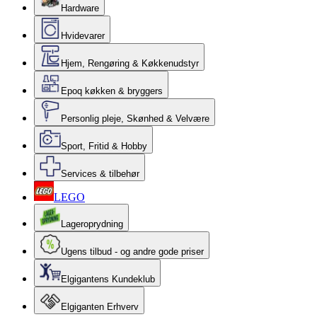
Hardware
Hvidevarer
Hjem, Rengøring & Køkkenudstyr
Epoq køkken & bryggers
Personlig pleje, Skønhed & Velvære
Sport, Fritid & Hobby
Services & tilbehør
LEGO
Lageroprydning
Ugens tilbud - og andre gode priser
Elgigantens Kundeklub
Elgiganten Erhverv