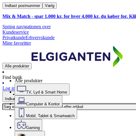
Indtast postnummer
Vælg
Mix & Match - spar 1.000 kr. for hver 4.000 kr. du køber for. Kl
Spring navigationen over
Kundeservice
Privatkunde
Erhvervskunde
Mine favoritter
Alle produkter
Find butik
Alle produkter
Log ind
TV, Lyd & Smart Home
Indkøbskurv
Computer & Kontor
Mobil, Tablet & Smartwatch
Gaming