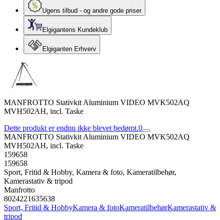
Ugens tilbud - og andre gode priser
Elgigantens Kundeklub
Elgiganten Erhverv
MANFROTTO Stativkit Aluminium VIDEO MVK502AQ
MVH502AH, incl. Taske
Dette produkt er endnu ikke blevet bedømt.
0
MANFROTTO Stativkit Aluminium VIDEO MVK502AQ
MVH502AH, incl. Taske
159658
159658
Sport, Fritid & Hobby, Kamera & foto, Kameratilbehør,
Kamerastativ & tripod
Manfrotto
8024221635638
Sport, Fritid & Hobby
Kamera & foto
Kameratilbehør
Kamerastativ &
tripod