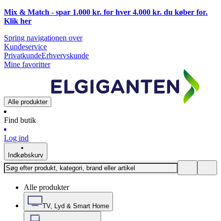
Mix & Match - spar 1.000 kr. for hver 4.000 kr. du køber for.
Klik
her
Spring navigationen over
Kundeservice
Privatkunde
Erhvervskunde
Mine favoritter
Alle produkter
Find butik
Log ind
Indkøbskurv
Alle produkter
TV, Lyd & Smart Home