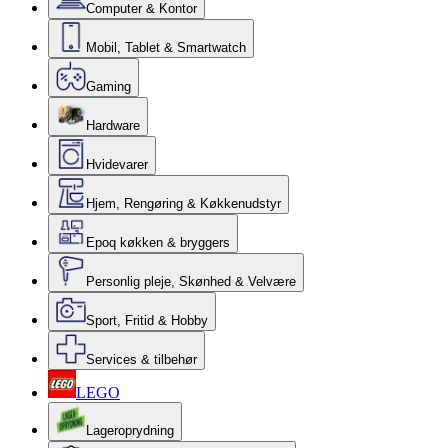
Computer & Kontor
Mobil, Tablet & Smartwatch
Gaming
Hardware
Hvidevarer
Hjem, Rengøring & Køkkenudstyr
Epoq køkken & bryggers
Personlig pleje, Skønhed & Velvære
Sport, Fritid & Hobby
Services & tilbehør
LEGO
Lageroprydning