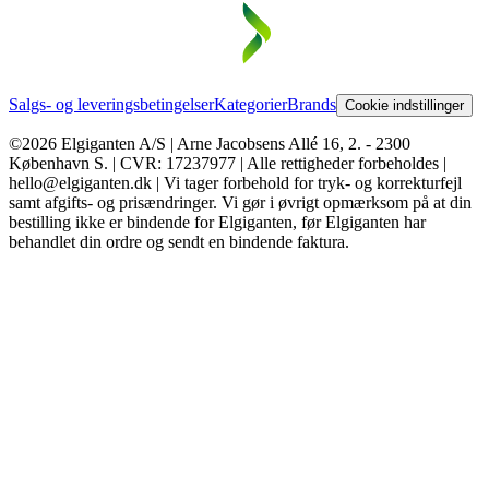
Salgs- og leveringsbetingelser
Kategorier
Brands
Cookie indstillinger
©2026 Elgiganten A/S | Arne Jacobsens Allé 16, 2. - 2300
København S. | CVR: 17237977 | Alle rettigheder forbeholdes |
hello@elgiganten.dk | Vi tager forbehold for tryk- og korrekturfejl
samt afgifts- og prisændringer. Vi gør i øvrigt opmærksom på at din
bestilling ikke er bindende for Elgiganten, før Elgiganten har
behandlet din ordre og sendt en bindende faktura.