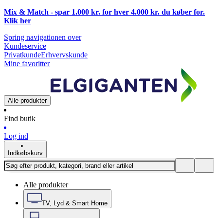
Mix & Match - spar 1.000 kr. for hver 4.000 kr. du køber for.
Klik
her
Spring navigationen over
Kundeservice
Privatkunde
Erhvervskunde
Mine favoritter
Alle produkter
Find butik
Log ind
Indkøbskurv
Alle produkter
TV, Lyd & Smart Home