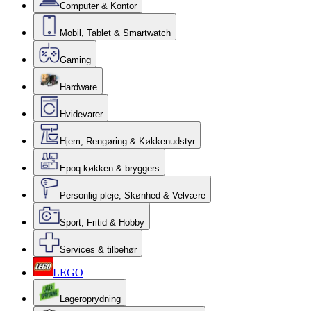
Computer & Kontor
Mobil, Tablet & Smartwatch
Gaming
Hardware
Hvidevarer
Hjem, Rengøring & Køkkenudstyr
Epoq køkken & bryggers
Personlig pleje, Skønhed & Velvære
Sport, Fritid & Hobby
Services & tilbehør
LEGO
Lageroprydning