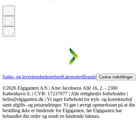
Salgs- og leveringsbetingelser
Kategorier
Brands
Cookie indstillinger
©2026 Elgiganten A/S | Arne Jacobsens Allé 16, 2. - 2300
København S. | CVR: 17237977 | Alle rettigheder forbeholdes |
hello@elgiganten.dk | Vi tager forbehold for tryk- og korrekturfejl
samt afgifts- og prisændringer. Vi gør i øvrigt opmærksom på at din
bestilling ikke er bindende for Elgiganten, før Elgiganten har
behandlet din ordre og sendt en bindende faktura.