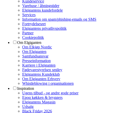
Kundeservice
Varehuse / åbningstider
Elgigantens kundefordele
Services
Information om spam/phishing-emails og SMS
Fortrydelsesret
Elgigantens privatlivspolitik
Partner
Cookiepolitik
Om Elgiganten
Om Elkjøp Nordic
Om Elgiganten
Samfundsansvar
Presseinformation
Karriere i Elgiganten
Fødevarestyrelsen smiley
Elgigantens Kundeklub
Om Elgiganten Erhverv
Whistleblowing i organisationen
Inspiration
Ugens tilbud - og andre gode priser
Epoq køkken & bryggers
Elgigantens Magasin
Udsalg
Black Friday 2026