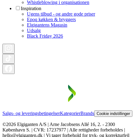
Whistleblowing i organisationen
Inspiration
Ugens tilbud - og andre gode priser
Epoq køkken & bryggers
Elgigantens Magasin
Udsalg
Black Friday 2026
Salgs- og leveringsbetingelser
Kategorier
Brands
Cookie indstillinger
©2026 Elgiganten A/S | Arne Jacobsens Allé 16, 2. - 2300
København S. | CVR: 17237977 | Alle rettigheder forbeholdes |
hello@elgiganten.dk | Vi tager forbehold for tryk- og korrekturfejl