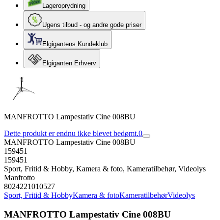
Lageroprydning
Ugens tilbud - og andre gode priser
Elgigantens Kundeklub
Elgiganten Erhverv
MANFROTTO Lampestativ Cine 008BU
Dette produkt er endnu ikke blevet bedømt.
0
MANFROTTO Lampestativ Cine 008BU
159451
159451
Sport, Fritid & Hobby, Kamera & foto, Kameratilbehør, Videolys
Manfrotto
8024221010527
Sport, Fritid & Hobby
Kamera & foto
Kameratilbehør
Videolys
MANFROTTO Lampestativ Cine 008BU