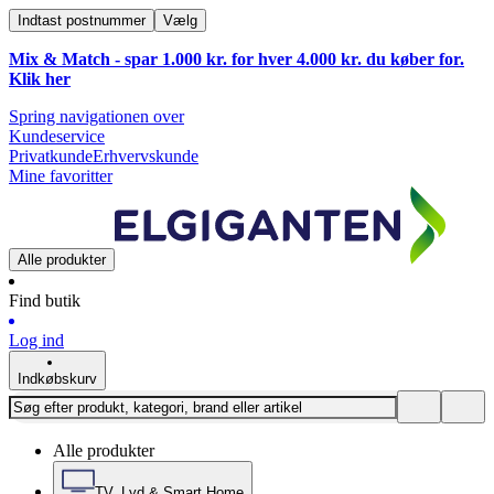
Indtast postnummer
Vælg
Mix & Match - spar 1.000 kr. for hver 4.000 kr. du køber for.
Klik
her
Spring navigationen over
Kundeservice
Privatkunde
Erhvervskunde
Mine favoritter
Alle produkter
Find butik
Log ind
Indkøbskurv
Alle produkter
TV, Lyd & Smart Home