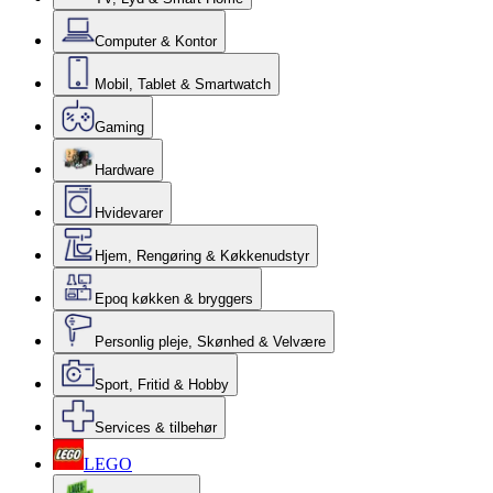
Computer & Kontor
Mobil, Tablet & Smartwatch
Gaming
Hardware
Hvidevarer
Hjem, Rengøring & Køkkenudstyr
Epoq køkken & bryggers
Personlig pleje, Skønhed & Velvære
Sport, Fritid & Hobby
Services & tilbehør
LEGO