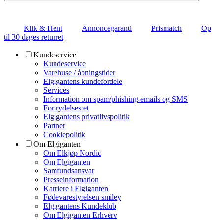
Klik & Hent
Annoncegaranti
Prismatch
Op
til 30 dages returret
Kundeservice
Kundeservice
Varehuse / åbningstider
Elgigantens kundefordele
Services
Information om spam/phishing-emails og SMS
Fortrydelsesret
Elgigantens privatlivspolitik
Partner
Cookiepolitik
Om Elgiganten
Om Elkjøp Nordic
Om Elgiganten
Samfundsansvar
Presseinformation
Karriere i Elgiganten
Fødevarestyrelsen smiley
Elgigantens Kundeklub
Om Elgiganten Erhverv