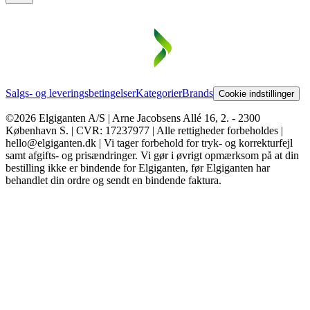
Salgs- og leveringsbetingelser
Kategorier
Brands
Cookie indstillinger
©2026 Elgiganten A/S | Arne Jacobsens Allé 16, 2. - 2300
København S. | CVR: 17237977 | Alle rettigheder forbeholdes |
hello@elgiganten.dk | Vi tager forbehold for tryk- og korrekturfejl
samt afgifts- og prisændringer. Vi gør i øvrigt opmærksom på at din
bestilling ikke er bindende for Elgiganten, før Elgiganten har
behandlet din ordre og sendt en bindende faktura.