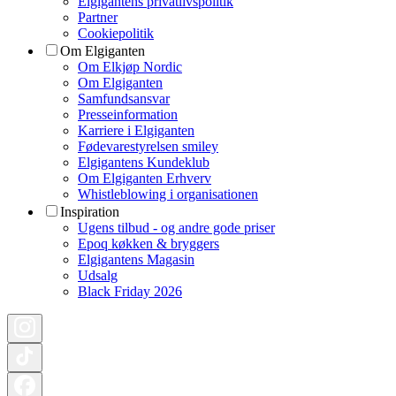
Elgigantens privatlivspolitik
Partner
Cookiepolitik
Om Elgiganten
Om Elkjøp Nordic
Om Elgiganten
Samfundsansvar
Presseinformation
Karriere i Elgiganten
Fødevarestyrelsen smiley
Elgigantens Kundeklub
Om Elgiganten Erhverv
Whistleblowing i organisationen
Inspiration
Ugens tilbud - og andre gode priser
Epoq køkken & bryggers
Elgigantens Magasin
Udsalg
Black Friday 2026