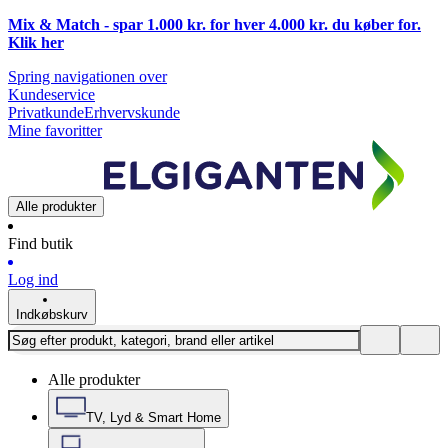
Mix & Match - spar 1.000 kr. for hver 4.000 kr. du køber for.
Klik
her
Spring navigationen over
Kundeservice
Privatkunde
Erhvervskunde
Mine favoritter
Alle produkter
Find butik
Log ind
Indkøbskurv
Alle produkter
TV, Lyd & Smart Home