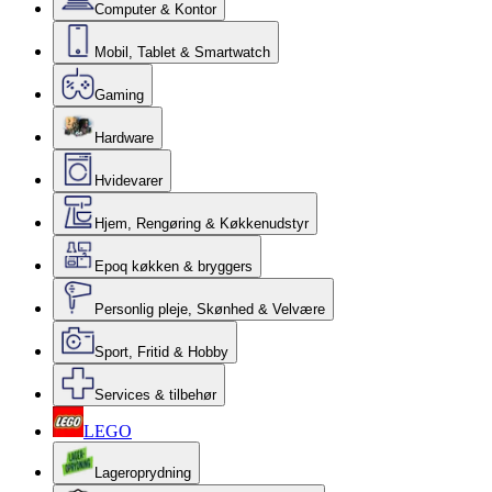
Computer & Kontor
Mobil, Tablet & Smartwatch
Gaming
Hardware
Hvidevarer
Hjem, Rengøring & Køkkenudstyr
Epoq køkken & bryggers
Personlig pleje, Skønhed & Velvære
Sport, Fritid & Hobby
Services & tilbehør
LEGO
Lageroprydning