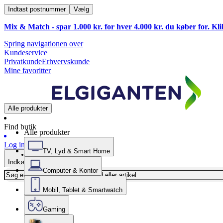
Indtast postnummer
Vælg
Mix & Match - spar 1.000 kr. for hver 4.000 kr. du køber for. Kl
Spring navigationen over
Kundeservice
Privatkunde
Erhvervskunde
Mine favoritter
Alle produkter
Find butik
Alle produkter
Log ind
TV, Lyd & Smart Home
Indkøbskurv
Computer & Kontor
Mobil, Tablet & Smartwatch
Gaming