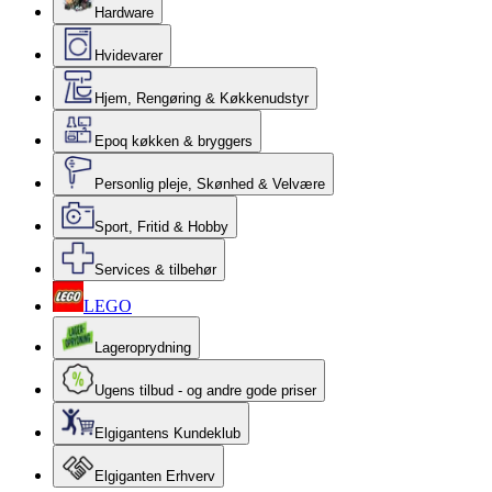
Hardware
Hvidevarer
Hjem, Rengøring & Køkkenudstyr
Epoq køkken & bryggers
Personlig pleje, Skønhed & Velvære
Sport, Fritid & Hobby
Services & tilbehør
LEGO
Lageroprydning
Ugens tilbud - og andre gode priser
Elgigantens Kundeklub
Elgiganten Erhverv