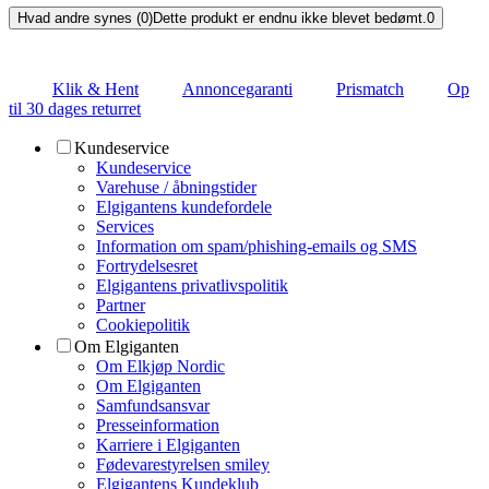
Hvad andre synes (0)
Dette produkt er endnu ikke blevet bedømt.
0
Klik & Hent
Annoncegaranti
Prismatch
Op
til 30 dages returret
Kundeservice
Kundeservice
Varehuse / åbningstider
Elgigantens kundefordele
Services
Information om spam/phishing-emails og SMS
Fortrydelsesret
Elgigantens privatlivspolitik
Partner
Cookiepolitik
Om Elgiganten
Om Elkjøp Nordic
Om Elgiganten
Samfundsansvar
Presseinformation
Karriere i Elgiganten
Fødevarestyrelsen smiley
Elgigantens Kundeklub