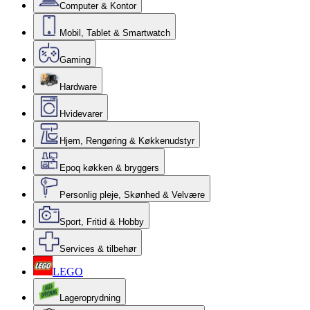
Computer & Kontor
Mobil, Tablet & Smartwatch
Gaming
Hardware
Hvidevarer
Hjem, Rengøring & Køkkenudstyr
Epoq køkken & bryggers
Personlig pleje, Skønhed & Velvære
Sport, Fritid & Hobby
Services & tilbehør
LEGO
Lageroprydning