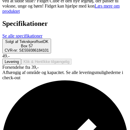
ved at sidde stille? Fidget Cube er den nye legetøj, der passer til
voksne, unge og børn! Fidget kan hjælpe med kon
Læs mere om
produktet
Specifikationer
Se alle specifikationer
Solgt af
TeknikproffsetDK
Box 57
CVR-nr: SE559386184101
49.-
Levering
Klik & Hent
Ikke tilgængelig
Forsendelse fra 39,-
Afhængig af område og kapacitet. Se alle leveringsmulighederne i
check-out