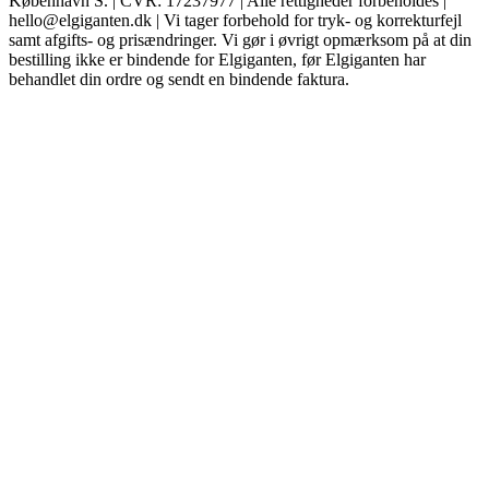
København S. | CVR: 17237977 | Alle rettigheder forbeholdes |
hello@elgiganten.dk | Vi tager forbehold for tryk- og korrekturfejl
samt afgifts- og prisændringer. Vi gør i øvrigt opmærksom på at din
bestilling ikke er bindende for Elgiganten, før Elgiganten har
behandlet din ordre og sendt en bindende faktura.