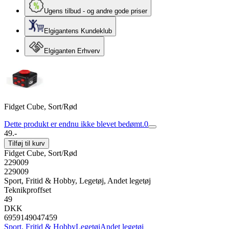
Ugens tilbud - og andre gode priser
Elgigantens Kundeklub
Elgiganten Erhverv
Fidget Cube, Sort/Rød
Dette produkt er endnu ikke blevet bedømt.
0
49.-
Tilføj til kurv
Fidget Cube, Sort/Rød
229009
229009
Sport, Fritid & Hobby, Legetøj, Andet legetøj
Teknikproffset
49
DKK
6959149047459
Sport, Fritid & Hobby
Legetøj
Andet legetøj