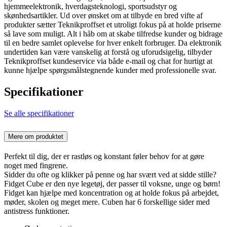
hjemmeelektronik, hverdagsteknologi, sportsudstyr og
skønhedsartikler. Ud over ønsket om at tilbyde en bred vifte af
produkter sætter Teknikproffset et utroligt fokus på at holde priserne
så lave som muligt. Alt i håb om at skabe tilfredse kunder og bidrage
til en bedre samlet oplevelse for hver enkelt forbruger. Da elektronik
undertiden kan være vanskelig at forstå og uforudsigelig, tilbyder
Teknikproffset kundeservice via både e-mail og chat for hurtigt at
kunne hjælpe spørgsmålstegnende kunder med professionelle svar.
Specifikationer
Se alle specifikationer
Mere om produktet
Perfekt til dig, der er rastløs og konstant føler behov for at gøre
noget med fingrene.
Sidder du ofte og klikker på penne og har svært ved at sidde stille?
Fidget Cube er den nye legetøj, der passer til voksne, unge og børn!
Fidget kan hjælpe med koncentration og at holde fokus på arbejdet,
møder, skolen og meget mere. Cuben har 6 forskellige sider med
antistress funktioner.