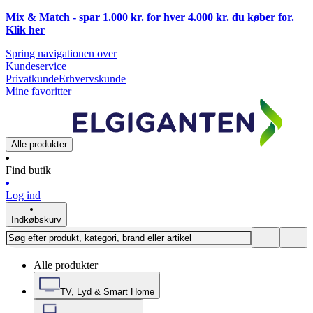
Mix & Match - spar 1.000 kr. for hver 4.000 kr. du køber for.
Klik
her
Spring navigationen over
Kundeservice
Privatkunde
Erhvervskunde
Mine favoritter
Alle produkter
Find butik
Log ind
Indkøbskurv
Alle produkter
TV, Lyd & Smart Home