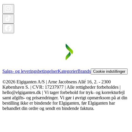
Salgs- og leveringsbetingelser
Kategorier
Brands
Cookie indstillinger
©2026 Elgiganten A/S | Arne Jacobsens Allé 16, 2. - 2300
København S. | CVR: 17237977 | Alle rettigheder forbeholdes |
hello@elgiganten.dk | Vi tager forbehold for tryk- og korrekturfejl
samt afgifts- og prisændringer. Vi gør i øvrigt opmærksom på at din
bestilling ikke er bindende for Elgiganten, før Elgiganten har
behandlet din ordre og sendt en bindende faktura.