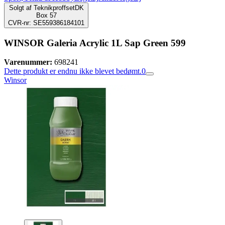
Solgt af
TeknikproffsetDK
Box 57
CVR-nr: SE559386184101
WINSOR Galeria Acrylic 1L Sap Green 599
Varenummer:
698241
Dette produkt er endnu ikke blevet bedømt.
0
Winsor