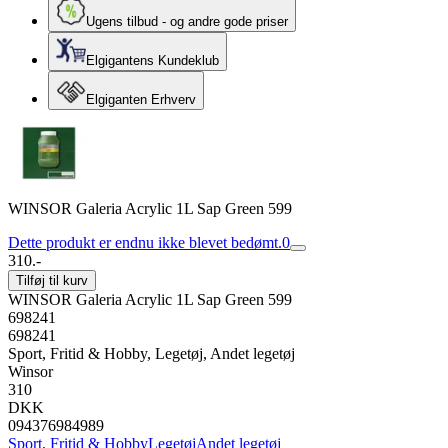
Ugens tilbud - og andre gode priser
Elgigantens Kundeklub
Elgiganten Erhverv
WINSOR Galeria Acrylic 1L Sap Green 599
Dette produkt er endnu ikke blevet bedømt.
0
310.-
Tilføj til kurv
WINSOR Galeria Acrylic 1L Sap Green 599
698241
698241
Sport, Fritid & Hobby, Legetøj, Andet legetøj
Winsor
310
DKK
094376984989
Sport, Fritid & Hobby
Legetøj
Andet legetøj