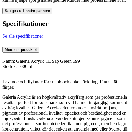
kunne hjælpe spørgsmålstegnende kunder med professionelle svar.
Sælges af
1 andre partnere
Specifikationer
Se alle specifikationer
Mere om produktet
Namn: Galeria Acrylic 1L Sap Green 599
Storlek: 1000ml
Levande och flytande för snabb och enkel täckning. Finns i 60
färger.
Galeria Acrylic är en högkvalitativ akrylfärg som ger professionella
resultat, perfekt för konstnärer som vill ha mer tillgängligt sortiment
av hög kvalitet. Galeria Acryl-serien erbjuder utmärkt briljans,
pigment av professionell kvalitet, opacitet och beständighet med en
mjuk, satin finish. Galeria använder antingen samma pigment som
det professionella sortimentet eller liknande pigment, men i en lägre
koncentration, vilket gör det enkelt att använda med eller övergå till