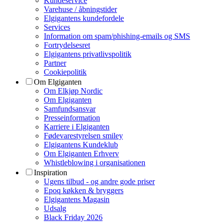
Kundeservice
Varehuse / åbningstider
Elgigantens kundefordele
Services
Information om spam/phishing-emails og SMS
Fortrydelsesret
Elgigantens privatlivspolitik
Partner
Cookiepolitik
Om Elgiganten
Om Elkjøp Nordic
Om Elgiganten
Samfundsansvar
Presseinformation
Karriere i Elgiganten
Fødevarestyrelsen smiley
Elgigantens Kundeklub
Om Elgiganten Erhverv
Whistleblowing i organisationen
Inspiration
Ugens tilbud - og andre gode priser
Epoq køkken & bryggers
Elgigantens Magasin
Udsalg
Black Friday 2026