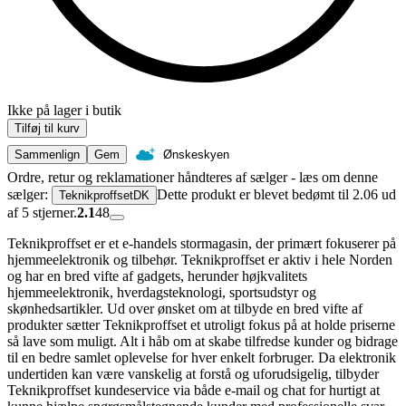
Ikke på lager i butik
Tilføj til kurv
Sammenlign
Gem
Ønskeskyen
Ordre, retur og reklamationer håndteres af sælger - læs om denne
sælger:
Dette produkt er blevet bedømt til 2.06 ud
TeknikproffsetDK
af 5 stjerner.
2.1
48
Teknikproffset er et e-handels stormagasin, der primært fokuserer på
hjemmeelektronik og tilbehør. Teknikproffset er aktiv i hele Norden
og har en bred vifte af gadgets, herunder højkvalitets
hjemmeelektronik, hverdagsteknologi, sportsudstyr og
skønhedsartikler. Ud over ønsket om at tilbyde en bred vifte af
produkter sætter Teknikproffset et utroligt fokus på at holde priserne
så lave som muligt. Alt i håb om at skabe tilfredse kunder og bidrage
til en bedre samlet oplevelse for hver enkelt forbruger. Da elektronik
undertiden kan være vanskelig at forstå og uforudsigelig, tilbyder
Teknikproffset kundeservice via både e-mail og chat for hurtigt at