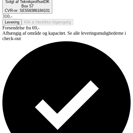
Solgt af
TeknikproffsetDK
Box 57
CVR-nr: SE559386184101
310.-
Levering
Klik & Hent
Ikke tilgængelig
Forsendelse fra 69,-
Afhængig af område og kapacitet. Se alle leveringsmulighederne i
check-out