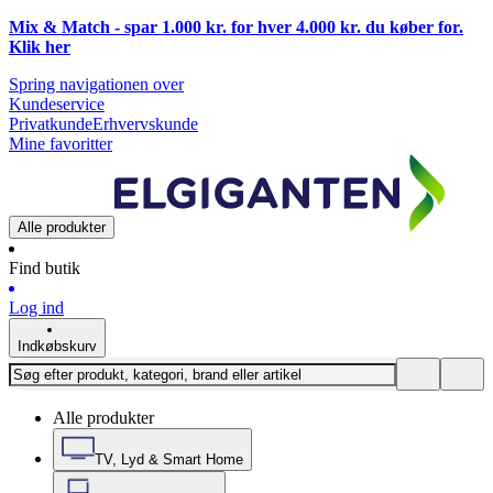
Mix & Match - spar 1.000 kr. for hver 4.000 kr. du køber for.
Klik
her
Spring navigationen over
Kundeservice
Privatkunde
Erhvervskunde
Mine favoritter
Alle produkter
Find butik
Log ind
Indkøbskurv
Alle produkter
TV, Lyd & Smart Home