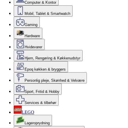
Computer & Kontor
Mobil, Tablet & Smartwatch
Gaming
Hardware
Hvidevarer
Hjem, Rengøring & Køkkenudstyr
Epoq køkken & bryggers
Personlig pleje, Skønhed & Velvære
Sport, Fritid & Hobby
Services & tilbehør
LEGO
Lageroprydning