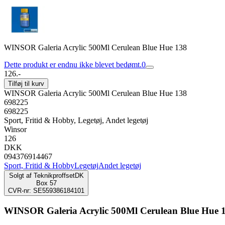
WINSOR Galeria Acrylic 500Ml Cerulean Blue Hue 138
Dette produkt er endnu ikke blevet bedømt.
0
126.-
Tilføj til kurv
WINSOR Galeria Acrylic 500Ml Cerulean Blue Hue 138
698225
698225
Sport, Fritid & Hobby, Legetøj, Andet legetøj
Winsor
126
DKK
094376914467
Sport, Fritid & Hobby
Legetøj
Andet legetøj
Solgt af
TeknikproffsetDK
Box 57
CVR-nr: SE559386184101
WINSOR Galeria Acrylic 500Ml Cerulean Blue Hue 