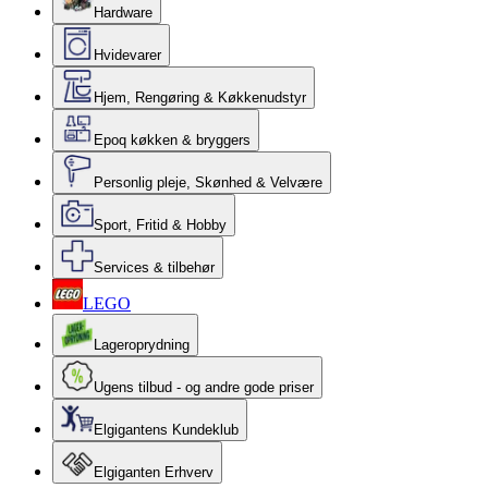
Hardware
Hvidevarer
Hjem, Rengøring & Køkkenudstyr
Epoq køkken & bryggers
Personlig pleje, Skønhed & Velvære
Sport, Fritid & Hobby
Services & tilbehør
LEGO
Lageroprydning
Ugens tilbud - og andre gode priser
Elgigantens Kundeklub
Elgiganten Erhverv