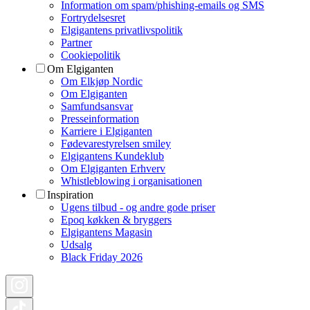
Information om spam/phishing-emails og SMS
Fortrydelsesret
Elgigantens privatlivspolitik
Partner
Cookiepolitik
Om Elgiganten
Om Elkjøp Nordic
Om Elgiganten
Samfundsansvar
Presseinformation
Karriere i Elgiganten
Fødevarestyrelsen smiley
Elgigantens Kundeklub
Om Elgiganten Erhverv
Whistleblowing i organisationen
Inspiration
Ugens tilbud - og andre gode priser
Epoq køkken & bryggers
Elgigantens Magasin
Udsalg
Black Friday 2026