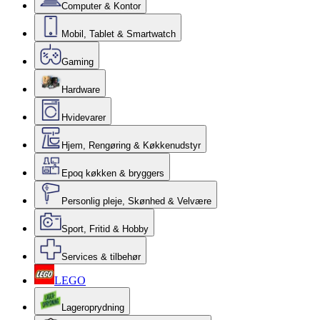
Computer & Kontor
Mobil, Tablet & Smartwatch
Gaming
Hardware
Hvidevarer
Hjem, Rengøring & Køkkenudstyr
Epoq køkken & bryggers
Personlig pleje, Skønhed & Velvære
Sport, Fritid & Hobby
Services & tilbehør
LEGO
Lageroprydning