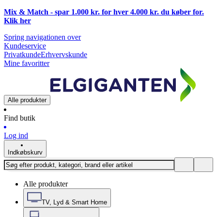
Mix & Match - spar 1.000 kr. for hver 4.000 kr. du køber for.
Klik
her
Spring navigationen over
Kundeservice
Privatkunde
Erhvervskunde
Mine favoritter
Alle produkter
Find butik
Log ind
Indkøbskurv
Alle produkter
TV, Lyd & Smart Home