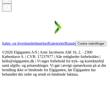
Salgs- og leveringsbetingelser
Kategorier
Brands
Cookie indstillinger
©2026 Elgiganten A/S | Arne Jacobsens Allé 16, 2. - 2300
København S. | CVR: 17237977 | Alle rettigheder forbeholdes |
hello@elgiganten.dk | Vi tager forbehold for tryk- og korrekturfejl
samt afgifts- og prisændringer. Vi gør i øvrigt opmærksom på at din
bestilling ikke er bindende for Elgiganten, før Elgiganten har
behandlet din ordre og sendt en bindende faktura.