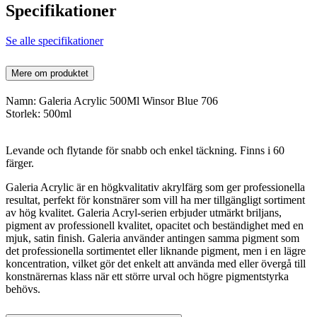
Specifikationer
Se alle specifikationer
Mere om produktet
Namn: Galeria Acrylic 500Ml Winsor Blue 706
Storlek: 500ml
Levande och flytande för snabb och enkel täckning. Finns i 60
färger.
Galeria Acrylic är en högkvalitativ akrylfärg som ger professionella
resultat, perfekt för konstnärer som vill ha mer tillgängligt sortiment
av hög kvalitet. Galeria Acryl-serien erbjuder utmärkt briljans,
pigment av professionell kvalitet, opacitet och beständighet med en
mjuk, satin finish. Galeria använder antingen samma pigment som
det professionella sortimentet eller liknande pigment, men i en lägre
koncentration, vilket gör det enkelt att använda med eller övergå till
konstnärernas klass när ett större urval och högre pigmentstyrka
behövs.