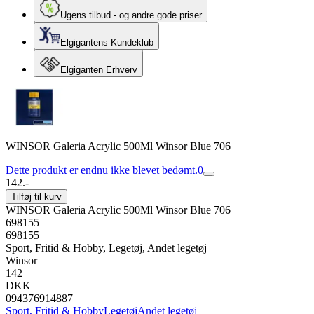
Ugens tilbud - og andre gode priser
Elgigantens Kundeklub
Elgiganten Erhverv
WINSOR Galeria Acrylic 500Ml Winsor Blue 706
Dette produkt er endnu ikke blevet bedømt.
0
142.-
Tilføj til kurv
WINSOR Galeria Acrylic 500Ml Winsor Blue 706
698155
698155
Sport, Fritid & Hobby, Legetøj, Andet legetøj
Winsor
142
DKK
094376914887
Sport, Fritid & Hobby
Legetøj
Andet legetøj