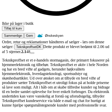
Ikke på lager i butik
Tilføj til kurv
Sammenlign
Gem
Ønskeskyen
Ordre, retur og reklamationer håndteres af sælger - læs om denne
sælger:
Dette produkt er blevet bedømt til 2.06 ud
TeknikproffsetDK
af 5 stjerner.
2.1
48
Teknikproffset er et e-handels stormagasin, der primært fokuserer på
hjemmeelektronik og tilbehør. Teknikproffset er aktiv i hele Norden
og har en bred vifte af gadgets, herunder højkvalitets
hjemmeelektronik, hverdagsteknologi, sportsudstyr og
skønhedsartikler. Ud over ønsket om at tilbyde en bred vifte af
produkter sætter Teknikproffset et utroligt fokus på at holde priserne
så lave som muligt. Alt i håb om at skabe tilfredse kunder og bidrage
til en bedre samlet oplevelse for hver enkelt forbruger. Da elektronik
undertiden kan være vanskelig at forstå og uforudsigelig, tilbyder
Teknikproffset kundeservice via både e-mail og chat for hurtigt at
kunne hjælpe spørgsmålstegnende kunder med professionelle svar.