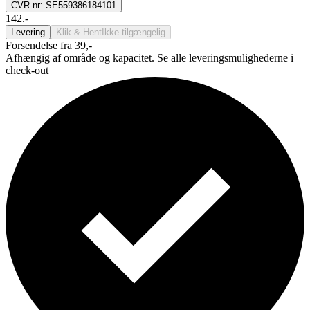
CVR-nr: SE559386184101
142.-
Levering
Klik & Hent
Ikke tilgængelig
Forsendelse fra 39,-
Afhængig af område og kapacitet. Se alle leveringsmulighederne i
check-out