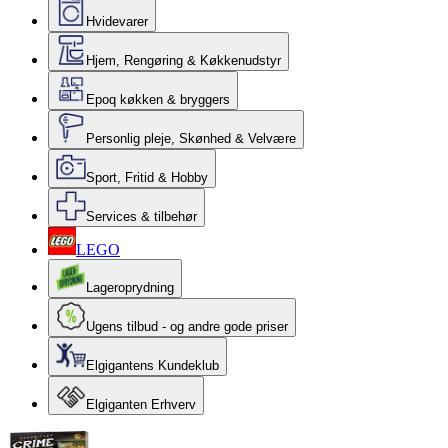
Hvidevarer
Hjem, Rengøring & Køkkenudstyr
Epoq køkken & bryggers
Personlig pleje, Skønhed & Velvære
Sport, Fritid & Hobby
Services & tilbehør
LEGO
Lageroprydning
Ugens tilbud - og andre gode priser
Elgigantens Kundeklub
Elgiganten Erhverv