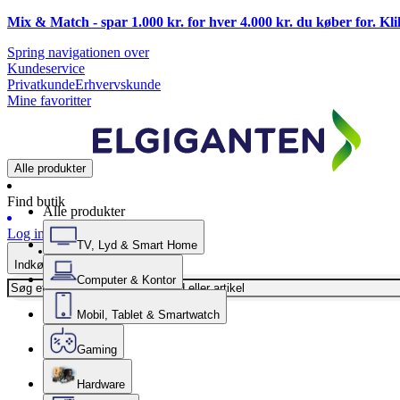
Mix & Match - spar 1.000 kr. for hver 4.000 kr. du køber for. Kl
Spring navigationen over
Kundeservice
Privatkunde
Erhvervskunde
Mine favoritter
Alle produkter
Find butik
Alle produkter
Log ind
TV, Lyd & Smart Home
Indkøbskurv
Computer & Kontor
Mobil, Tablet & Smartwatch
Gaming
Hardware