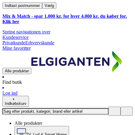
Indtast postnummer
Vælg
Mix & Match - spar 1.000 kr. for hver 4.000 kr. du køber for.
Klik
her
Spring navigationen over
Kundeservice
Privatkunde
Erhvervskunde
Mine favoritter
Alle produkter
Find butik
Log ind
Indkøbskurv
Alle produkter
TV, Lyd & Smart Home