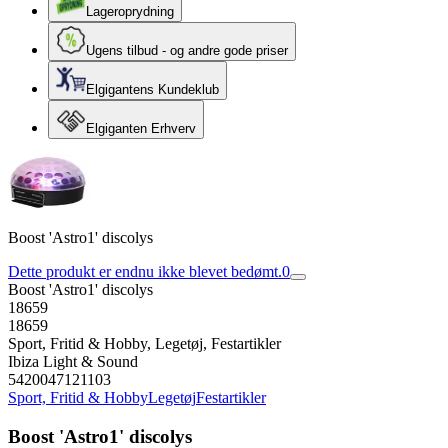
Lageroprydning
Ugens tilbud - og andre gode priser
Elgigantens Kundeklub
Elgiganten Erhverv
Boost 'Astro1' discolys
Dette produkt er endnu ikke blevet bedømt.
0
Boost 'Astro1' discolys
18659
18659
Sport, Fritid & Hobby, Legetøj, Festartikler
Ibiza Light & Sound
5420047121103
Sport, Fritid & Hobby
Legetøj
Festartikler
Boost 'Astro1' discolys