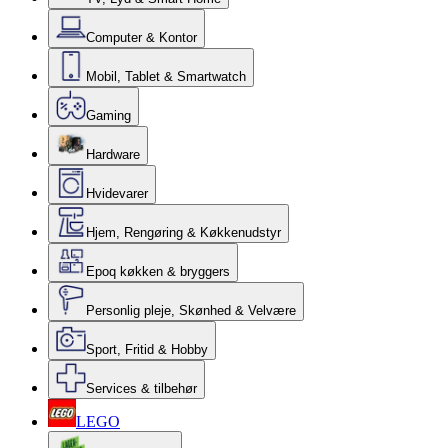
Computer & Kontor
Mobil, Tablet & Smartwatch
Gaming
Hardware
Hvidevarer
Hjem, Rengøring & Køkkenudstyr
Epoq køkken & bryggers
Personlig pleje, Skønhed & Velvære
Sport, Fritid & Hobby
Services & tilbehør
LEGO