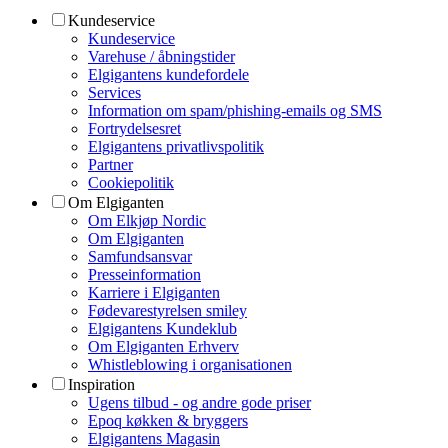
Kundeservice
Kundeservice
Varehuse / åbningstider
Elgigantens kundefordele
Services
Information om spam/phishing-emails og SMS
Fortrydelsesret
Elgigantens privatlivspolitik
Partner
Cookiepolitik
Om Elgiganten
Om Elkjøp Nordic
Om Elgiganten
Samfundsansvar
Presseinformation
Karriere i Elgiganten
Fødevarestyrelsen smiley
Elgigantens Kundeklub
Om Elgiganten Erhverv
Whistleblowing i organisationen
Inspiration
Ugens tilbud - og andre gode priser
Epoq køkken & bryggers
Elgigantens Magasin