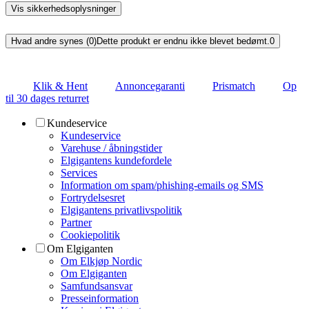
Vis sikkerhedsoplysninger
Hvad andre synes (0)
Dette produkt er endnu ikke blevet bedømt.
0
Klik & Hent
Annoncegaranti
Prismatch
Op
til 30 dages returret
Kundeservice
Kundeservice
Varehuse / åbningstider
Elgigantens kundefordele
Services
Information om spam/phishing-emails og SMS
Fortrydelsesret
Elgigantens privatlivspolitik
Partner
Cookiepolitik
Om Elgiganten
Om Elkjøp Nordic
Om Elgiganten
Samfundsansvar
Presseinformation