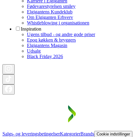
Karriere i Elgiganten
Fødevarestyrelsen smiley
Elgigantens Kundeklub
Om Elgiganten Erhverv
Whistleblowing i organisationen
Inspiration
Ugens tilbud - og andre gode priser
Epoq køkken & bryggers
Elgigantens Magasin
Udsalg
Black Friday 2026
Salgs- og leveringsbetingelser
Kategorier
Brands
Cookie indstillinger