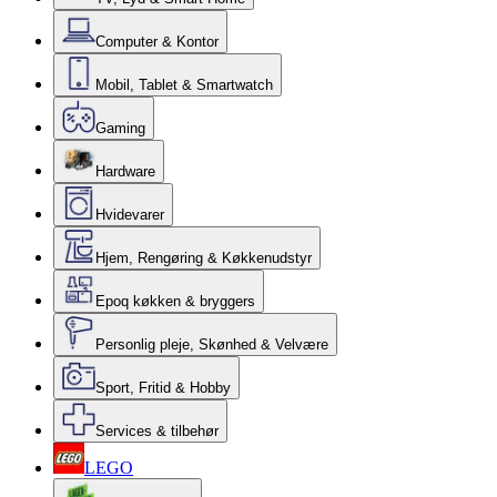
Computer & Kontor
Mobil, Tablet & Smartwatch
Gaming
Hardware
Hvidevarer
Hjem, Rengøring & Køkkenudstyr
Epoq køkken & bryggers
Personlig pleje, Skønhed & Velvære
Sport, Fritid & Hobby
Services & tilbehør
LEGO