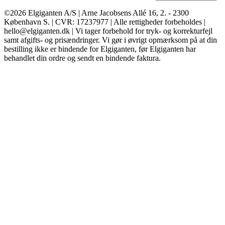
©2026 Elgiganten A/S | Arne Jacobsens Allé 16, 2. - 2300
København S. | CVR: 17237977 | Alle rettigheder forbeholdes |
hello@elgiganten.dk | Vi tager forbehold for tryk- og korrekturfejl
samt afgifts- og prisændringer. Vi gør i øvrigt opmærksom på at din
bestilling ikke er bindende for Elgiganten, før Elgiganten har
behandlet din ordre og sendt en bindende faktura.