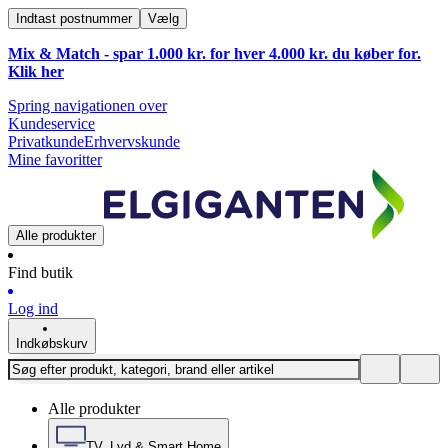
Indtast postnummer
Vælg
Mix & Match - spar 1.000 kr. for hver 4.000 kr. du køber for.
Klik
her
Spring navigationen over
Kundeservice
Privatkunde
Erhvervskunde
Mine favoritter
Alle produkter
Find butik
Log ind
Indkøbskurv
Alle produkter
TV, Lyd & Smart Home