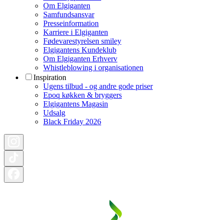
Om Elgiganten
Samfundsansvar
Presseinformation
Karriere i Elgiganten
Fødevarestyrelsen smiley
Elgigantens Kundeklub
Om Elgiganten Erhverv
Whistleblowing i organisationen
Inspiration
Ugens tilbud - og andre gode priser
Epoq køkken & bryggers
Elgigantens Magasin
Udsalg
Black Friday 2026