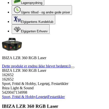
Lageroprydning
Ugens tilbud - og andre gode priser
Elgigantens Kundeklub
Elgiganten Erhverv
IBIZA LZR 360 RGB Laser
Dette produkt er endnu ikke blevet bedømt.
0
IBIZA LZR 360 RGB Laser
162652
162652
Sport, Fritid & Hobby, Legetøj, Festartikler
Ibiza Light & Sound
5420047134998
Sport, Fritid & Hobby
Legetøj
Festartikler
IBIZA LZR 360 RGB Laser