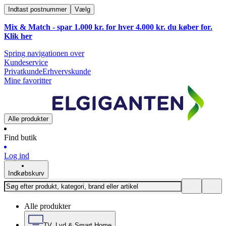
Indtast postnummer
Vælg
Mix & Match - spar 1.000 kr. for hver 4.000 kr. du køber for.
Klik
her
Spring navigationen over
Kundeservice
Privatkunde
Erhvervskunde
Mine favoritter
Alle produkter
Find butik
Log ind
Indkøbskurv
Alle produkter
TV, Lyd & Smart Home