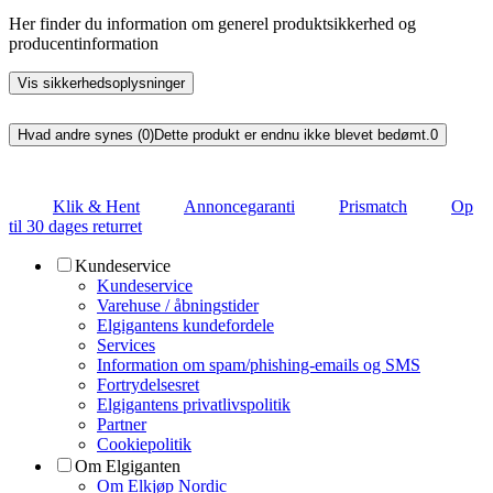
Her finder du information om generel produktsikkerhed og
producentinformation
Vis sikkerhedsoplysninger
Hvad andre synes (0)
Dette produkt er endnu ikke blevet bedømt.
0
Klik & Hent
Annoncegaranti
Prismatch
Op
til 30 dages returret
Kundeservice
Kundeservice
Varehuse / åbningstider
Elgigantens kundefordele
Services
Information om spam/phishing-emails og SMS
Fortrydelsesret
Elgigantens privatlivspolitik
Partner
Cookiepolitik
Om Elgiganten
Om Elkjøp Nordic