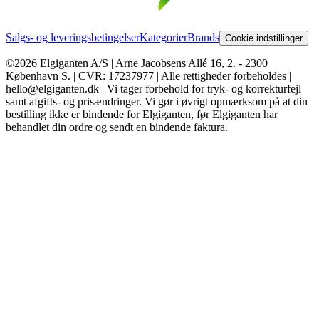
Salgs- og leveringsbetingelser
Kategorier
Brands
Cookie indstillinger
©2026 Elgiganten A/S | Arne Jacobsens Allé 16, 2. - 2300
København S. | CVR: 17237977 | Alle rettigheder forbeholdes |
hello@elgiganten.dk | Vi tager forbehold for tryk- og korrekturfejl
samt afgifts- og prisændringer. Vi gør i øvrigt opmærksom på at din
bestilling ikke er bindende for Elgiganten, før Elgiganten har
behandlet din ordre og sendt en bindende faktura.