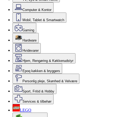
Computer & Kontor
Mobil, Tablet & Smartwatch
Gaming
Hardware
Hvidevarer
Hjem, Rengøring & Køkkenudstyr
Epoq køkken & bryggers
Personlig pleje, Skønhed & Velvære
Sport, Fritid & Hobby
Services & tilbehør
LEGO