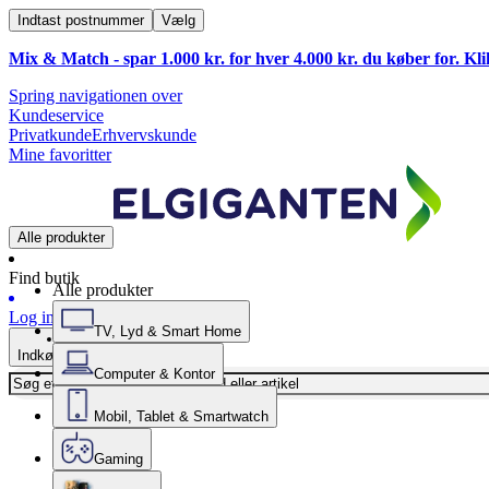
Indtast postnummer
Vælg
Mix & Match - spar 1.000 kr. for hver 4.000 kr. du køber for. Kl
Spring navigationen over
Kundeservice
Privatkunde
Erhvervskunde
Mine favoritter
Alle produkter
Find butik
Alle produkter
Log ind
TV, Lyd & Smart Home
Indkøbskurv
Computer & Kontor
Mobil, Tablet & Smartwatch
Gaming