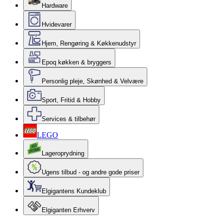
Hardware
Hvidevarer
Hjem, Rengøring & Køkkenudstyr
Epoq køkken & bryggers
Personlig pleje, Skønhed & Velvære
Sport, Fritid & Hobby
Services & tilbehør
LEGO
Lageroprydning
Ugens tilbud - og andre gode priser
Elgigantens Kundeklub
Elgiganten Erhverv