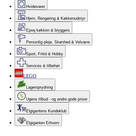
Hvidevarer
Hjem, Rengøring & Køkkenudstyr
Epoq køkken & bryggers
Personlig pleje, Skønhed & Velvære
Sport, Fritid & Hobby
Services & tilbehør
LEGO
Lageroprydning
Ugens tilbud - og andre gode priser
Elgigantens Kundeklub
Elgiganten Erhverv