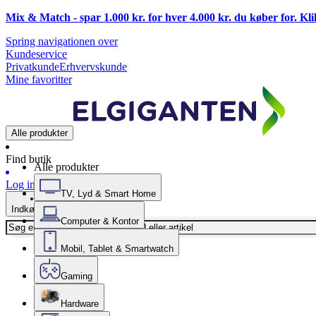
Mix & Match - spar 1.000 kr. for hver 4.000 kr. du køber for. Kl
Spring navigationen over
Kundeservice
Privatkunde
Erhvervskunde
Mine favoritter
Alle produkter
Find butik
Alle produkter
Log ind
TV, Lyd & Smart Home
Indkøbskurv
Computer & Kontor
Mobil, Tablet & Smartwatch
Gaming
Hardware