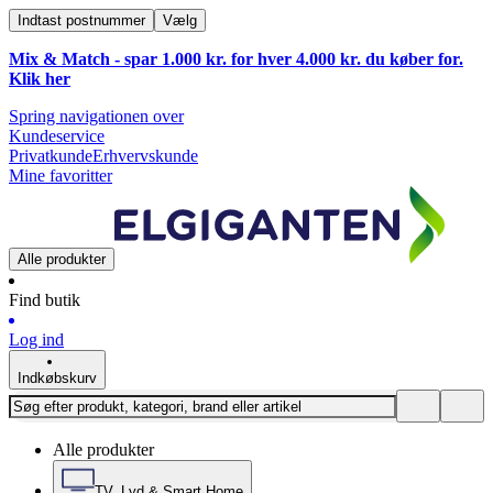
Indtast postnummer
Vælg
Mix & Match - spar 1.000 kr. for hver 4.000 kr. du køber for.
Klik
her
Spring navigationen over
Kundeservice
Privatkunde
Erhvervskunde
Mine favoritter
Alle produkter
Find butik
Log ind
Indkøbskurv
Alle produkter
TV, Lyd & Smart Home