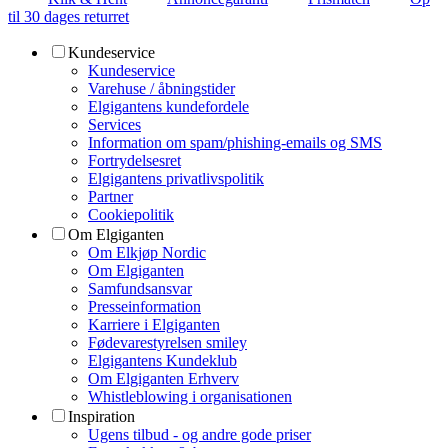
til 30 dages returret
Kundeservice
Kundeservice
Varehuse / åbningstider
Elgigantens kundefordele
Services
Information om spam/phishing-emails og SMS
Fortrydelsesret
Elgigantens privatlivspolitik
Partner
Cookiepolitik
Om Elgiganten
Om Elkjøp Nordic
Om Elgiganten
Samfundsansvar
Presseinformation
Karriere i Elgiganten
Fødevarestyrelsen smiley
Elgigantens Kundeklub
Om Elgiganten Erhverv
Whistleblowing i organisationen
Inspiration
Ugens tilbud - og andre gode priser