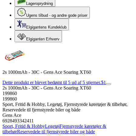
Lageroprydning
Ugens tilbud - og andre gode priser
Elgigantens Kundeklub
Elgiganten Erhverv
2s 1000mAh - 30C - Gens Ace Soaring XT60
Dette produkt er blevet bedømt til 5 ud af 5 stjerner.
5
1
2s 1000mAh - 30C - Gens Ace Soaring XT60
199860
199860
Sport, Fritid & Hobby, Legetøj, Fjernstyrede køretøjer & tilbehør,
Reservedele til fjernstyrede biler og både
Gens Ace
6928493342411
Sport, Fritid & Hobby
Legetøj
Fjernstyrede køretøjer &
tilbehør
Reservedele til fjernstyrede biler og både