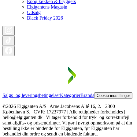
Epoq køkken & bryggers
Elgigantens Magasin
Udsalg
Black Friday 2026
Salgs- og leveringsbetingelser
Kategorier
Brands
Cookie indstillinger
©2026 Elgiganten A/S | Arne Jacobsens Allé 16, 2. - 2300
København S. | CVR: 17237977 | Alle rettigheder forbeholdes |
hello@elgiganten.dk | Vi tager forbehold for tryk- og korrekturfejl
samt afgifts- og prisændringer. Vi gør i øvrigt opmærksom på at din
bestilling ikke er bindende for Elgiganten, før Elgiganten har
behandlet din ordre og sendt en bindende faktura.