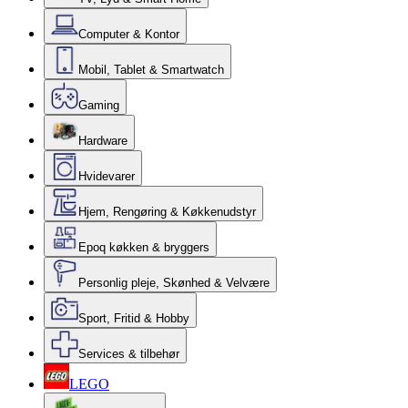
Computer & Kontor
Mobil, Tablet & Smartwatch
Gaming
Hardware
Hvidevarer
Hjem, Rengøring & Køkkenudstyr
Epoq køkken & bryggers
Personlig pleje, Skønhed & Velvære
Sport, Fritid & Hobby
Services & tilbehør
LEGO