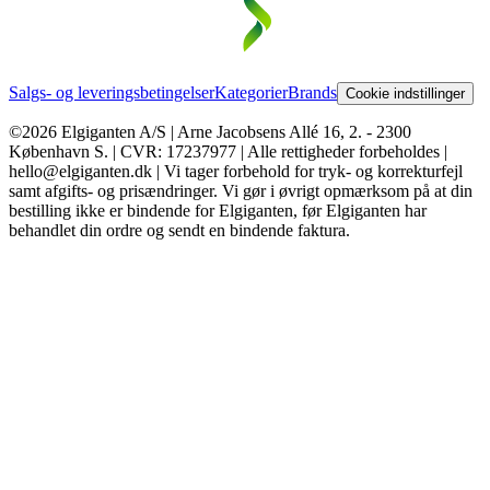
Salgs- og leveringsbetingelser
Kategorier
Brands
Cookie indstillinger
©2026 Elgiganten A/S | Arne Jacobsens Allé 16, 2. - 2300
København S. | CVR: 17237977 | Alle rettigheder forbeholdes |
hello@elgiganten.dk | Vi tager forbehold for tryk- og korrekturfejl
samt afgifts- og prisændringer. Vi gør i øvrigt opmærksom på at din
bestilling ikke er bindende for Elgiganten, før Elgiganten har
behandlet din ordre og sendt en bindende faktura.