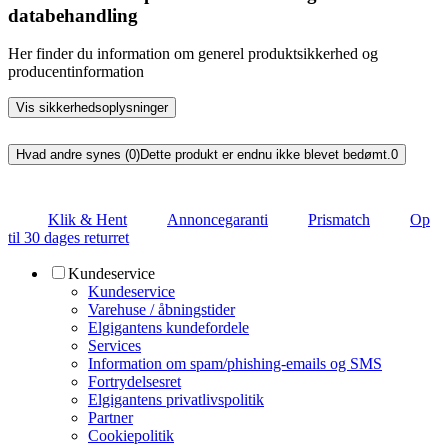
databehandling
Her finder du information om generel produktsikkerhed og
producentinformation
Vis sikkerhedsoplysninger
Hvad andre synes (0)
Dette produkt er endnu ikke blevet bedømt.
0
Klik & Hent
Annoncegaranti
Prismatch
Op
til 30 dages returret
Kundeservice
Kundeservice
Varehuse / åbningstider
Elgigantens kundefordele
Services
Information om spam/phishing-emails og SMS
Fortrydelsesret
Elgigantens privatlivspolitik
Partner
Cookiepolitik