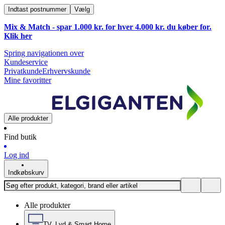
Indtast postnummer
Vælg
Mix & Match - spar 1.000 kr. for hver 4.000 kr. du køber for.
Klik
her
Spring navigationen over
Kundeservice
Privatkunde
Erhvervskunde
Mine favoritter
Alle produkter
Find butik
Log ind
Indkøbskurv
Alle produkter
TV, Lyd & Smart Home