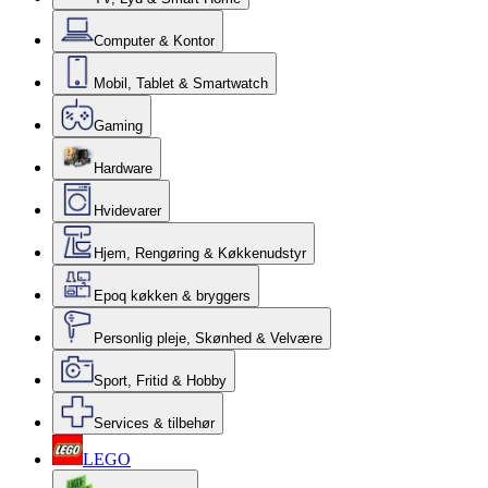
Computer & Kontor
Mobil, Tablet & Smartwatch
Gaming
Hardware
Hvidevarer
Hjem, Rengøring & Køkkenudstyr
Epoq køkken & bryggers
Personlig pleje, Skønhed & Velvære
Sport, Fritid & Hobby
Services & tilbehør
LEGO