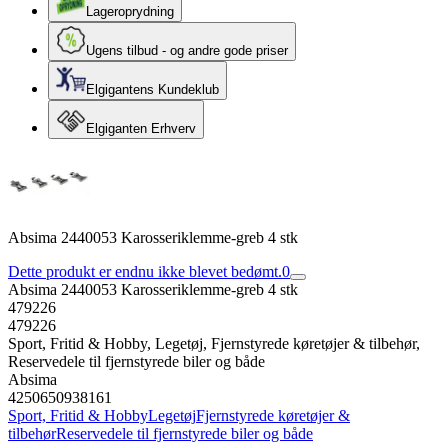
Lageroprydning
Ugens tilbud - og andre gode priser
Elgigantens Kundeklub
Elgiganten Erhverv
Absima 2440053 Karosseriklemme-greb 4 stk
Dette produkt er endnu ikke blevet bedømt.
0
Absima 2440053 Karosseriklemme-greb 4 stk
479226
479226
Sport, Fritid & Hobby, Legetøj, Fjernstyrede køretøjer & tilbehør,
Reservedele til fjernstyrede biler og både
Absima
4250650938161
Sport, Fritid & Hobby
Legetøj
Fjernstyrede køretøjer &
tilbehør
Reservedele til fjernstyrede biler og både