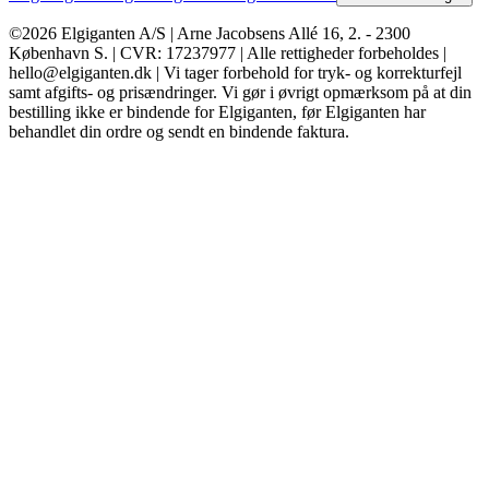
©2026 Elgiganten A/S | Arne Jacobsens Allé 16, 2. - 2300
København S. | CVR: 17237977 | Alle rettigheder forbeholdes |
hello@elgiganten.dk | Vi tager forbehold for tryk- og korrekturfejl
samt afgifts- og prisændringer. Vi gør i øvrigt opmærksom på at din
bestilling ikke er bindende for Elgiganten, før Elgiganten har
behandlet din ordre og sendt en bindende faktura.