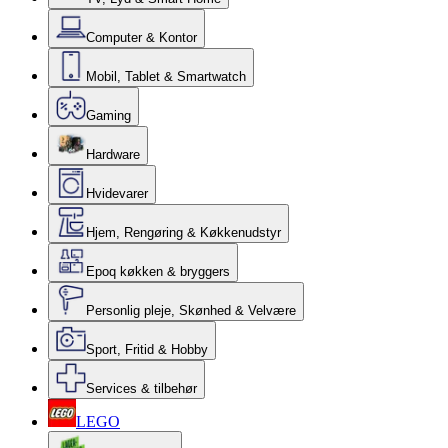
Computer & Kontor
Mobil, Tablet & Smartwatch
Gaming
Hardware
Hvidevarer
Hjem, Rengøring & Køkkenudstyr
Epoq køkken & bryggers
Personlig pleje, Skønhed & Velvære
Sport, Fritid & Hobby
Services & tilbehør
LEGO