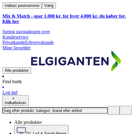
Indtast postnummer
Vælg
Mix & Match - spar 1.000 kr. for hver 4.000 kr. du køber for.
Klik
her
Spring navigationen over
Kundeservice
Privatkunde
Erhvervskunde
Mine favoritter
Alle produkter
Find butik
Log ind
Indkøbskurv
Alle produkter
TV, Lyd & Smart Home