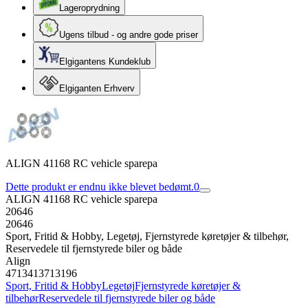
Lageroprydning
Ugens tilbud - og andre gode priser
Elgigantens Kundeklub
Elgiganten Erhverv
ALIGN 41168 RC vehicle sparepa
Dette produkt er endnu ikke blevet bedømt.
0
ALIGN 41168 RC vehicle sparepa
20646
20646
Sport, Fritid & Hobby, Legetøj, Fjernstyrede køretøjer & tilbehør,
Reservedele til fjernstyrede biler og både
Align
4713413713196
Sport, Fritid & Hobby
Legetøj
Fjernstyrede køretøjer &
tilbehør
Reservedele til fjernstyrede biler og både