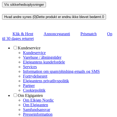
Vis sikkerhedsoplysninger
Hvad andre synes (0)
Dette produkt er endnu ikke blevet bedømt.
0
Klik & Hent
Annoncegaranti
Prismatch
Op
til 30 dages returret
Kundeservice
Kundeservice
Varehuse / åbningstider
Elgigantens kundefordele
Services
Information om spam/phishing-emails og SMS
Fortrydelsesret
Elgigantens privatlivspolitik
Partner
Cookiepolitik
Om Elgiganten
Om Elkjøp Nordic
Om Elgiganten
Samfundsansvar
Presseinformation