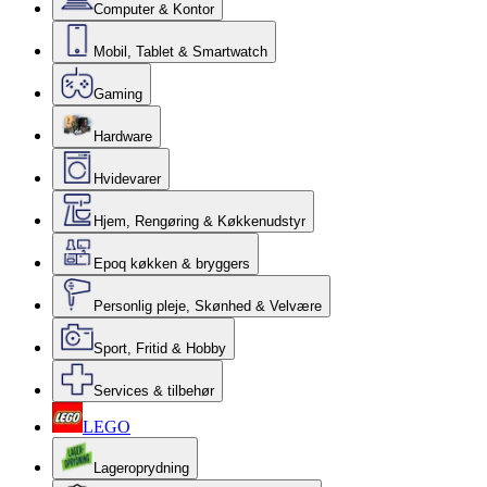
Computer & Kontor
Mobil, Tablet & Smartwatch
Gaming
Hardware
Hvidevarer
Hjem, Rengøring & Køkkenudstyr
Epoq køkken & bryggers
Personlig pleje, Skønhed & Velvære
Sport, Fritid & Hobby
Services & tilbehør
LEGO
Lageroprydning