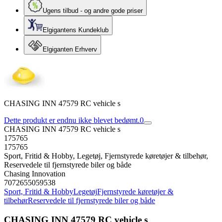
Ugens tilbud - og andre gode priser
Elgigantens Kundeklub
Elgiganten Erhverv
CHASING INN 47579 RC vehicle s
Dette produkt er endnu ikke blevet bedømt.
0
CHASING INN 47579 RC vehicle s
175765
175765
Sport, Fritid & Hobby, Legetøj, Fjernstyrede køretøjer & tilbehør,
Reservedele til fjernstyrede biler og både
Chasing Innovation
7072655059538
Sport, Fritid & Hobby
Legetøj
Fjernstyrede køretøjer &
tilbehør
Reservedele til fjernstyrede biler og både
CHASING INN 47579 RC vehicle s