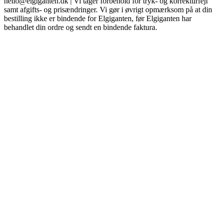
hello@elgiganten.dk | Vi tager forbehold for tryk- og korrekturfejl
samt afgifts- og prisændringer. Vi gør i øvrigt opmærksom på at din
bestilling ikke er bindende for Elgiganten, før Elgiganten har
behandlet din ordre og sendt en bindende faktura.