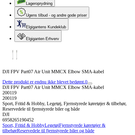
Lageroprydning
Ugens tilbud - og andre gode priser
Elgigantens Kundeklub
Elgiganten Erhverv
DJI FPV Part07 Air Unit MMCX Elbow SMA-kabel
Dette produkt er endnu ikke blevet bedømt.
0
DJI FPV Part07 Air Unit MMCX Elbow SMA-kabel
200119
200119
Sport, Fritid & Hobby, Legetøj, Fjernstyrede køretøjer & tilbehør,
Reservedele til fjernstyrede biler og både
DJI
6958265190452
Sport, Fritid & Hobby
Legetøj
Fjernstyrede køretøjer &
tilbehør
Reservedele til fjernstyrede biler og både