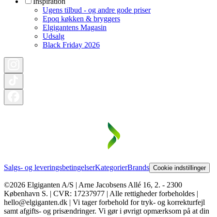
Inspiration
Ugens tilbud - og andre gode priser
Epoq køkken & bryggers
Elgigantens Magasin
Udsalg
Black Friday 2026
Salgs- og leveringsbetingelser
Kategorier
Brands
Cookie indstillinger
©2026 Elgiganten A/S | Arne Jacobsens Allé 16, 2. - 2300
København S. | CVR: 17237977 | Alle rettigheder forbeholdes |
hello@elgiganten.dk | Vi tager forbehold for tryk- og korrekturfejl
samt afgifts- og prisændringer. Vi gør i øvrigt opmærksom på at din