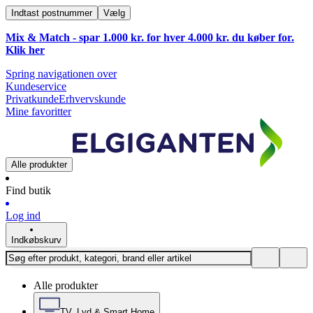
Indtast postnummer
Vælg
Mix & Match - spar 1.000 kr. for hver 4.000 kr. du køber for.
Klik
her
Spring navigationen over
Kundeservice
Privatkunde
Erhvervskunde
Mine favoritter
Alle produkter
Find butik
Log ind
Indkøbskurv
Alle produkter
TV, Lyd & Smart Home