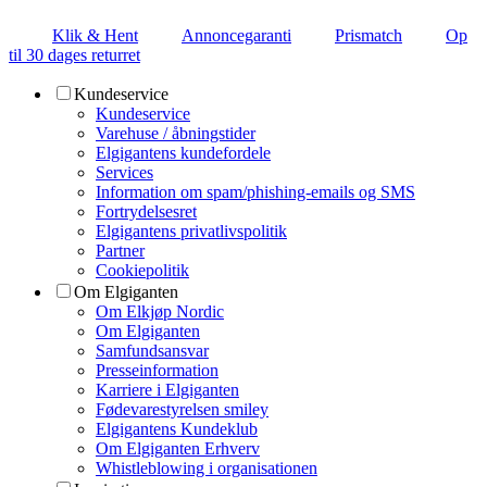
Klik & Hent
Annoncegaranti
Prismatch
Op
til 30 dages returret
Kundeservice
Kundeservice
Varehuse / åbningstider
Elgigantens kundefordele
Services
Information om spam/phishing-emails og SMS
Fortrydelsesret
Elgigantens privatlivspolitik
Partner
Cookiepolitik
Om Elgiganten
Om Elkjøp Nordic
Om Elgiganten
Samfundsansvar
Presseinformation
Karriere i Elgiganten
Fødevarestyrelsen smiley
Elgigantens Kundeklub
Om Elgiganten Erhverv
Whistleblowing i organisationen