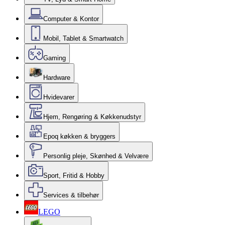
Computer & Kontor
Mobil, Tablet & Smartwatch
Gaming
Hardware
Hvidevarer
Hjem, Rengøring & Køkkenudstyr
Epoq køkken & bryggers
Personlig pleje, Skønhed & Velvære
Sport, Fritid & Hobby
Services & tilbehør
LEGO