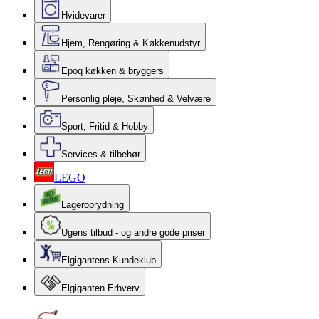
Hvidevarer
Hjem, Rengøring & Køkkenudstyr
Epoq køkken & bryggers
Personlig pleje, Skønhed & Velvære
Sport, Fritid & Hobby
Services & tilbehør
LEGO
Lageroprydning
Ugens tilbud - og andre gode priser
Elgigantens Kundeklub
Elgiganten Erhverv