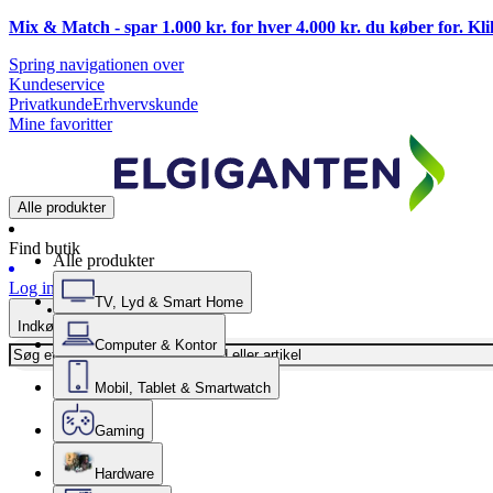
Mix & Match - spar 1.000 kr. for hver 4.000 kr. du køber for. Kl
Spring navigationen over
Kundeservice
Privatkunde
Erhvervskunde
Mine favoritter
Alle produkter
Find butik
Alle produkter
Log ind
TV, Lyd & Smart Home
Indkøbskurv
Computer & Kontor
Mobil, Tablet & Smartwatch
Gaming
Hardware