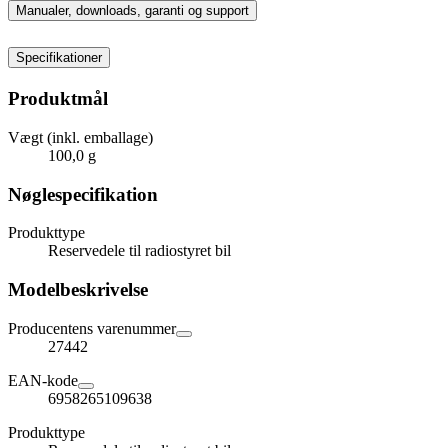
Manualer, downloads, garanti og support
Specifikationer
Produktmål
Vægt (inkl. emballage)
100,0 g
Nøglespecifikation
Produkttype
Reservedele til radiostyret bil
Modelbeskrivelse
Producentens varenummer
27442
EAN-kode
6958265109638
Produkttype