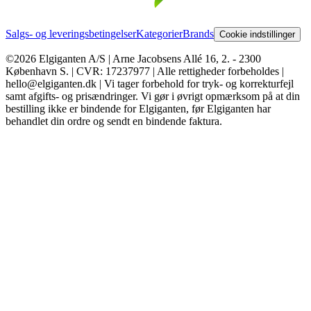
Salgs- og leveringsbetingelser
Kategorier
Brands
Cookie indstillinger
©2026 Elgiganten A/S | Arne Jacobsens Allé 16, 2. - 2300
København S. | CVR: 17237977 | Alle rettigheder forbeholdes |
hello@elgiganten.dk | Vi tager forbehold for tryk- og korrekturfejl
samt afgifts- og prisændringer. Vi gør i øvrigt opmærksom på at din
bestilling ikke er bindende for Elgiganten, før Elgiganten har
behandlet din ordre og sendt en bindende faktura.