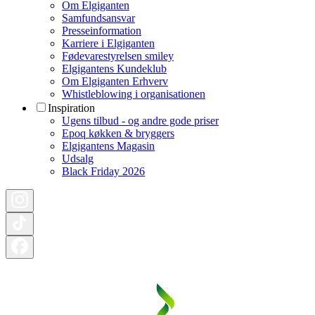
Om Elgiganten
Samfundsansvar
Presseinformation
Karriere i Elgiganten
Fødevarestyrelsen smiley
Elgigantens Kundeklub
Om Elgiganten Erhverv
Whistleblowing i organisationen
Inspiration
Ugens tilbud - og andre gode priser
Epoq køkken & bryggers
Elgigantens Magasin
Udsalg
Black Friday 2026