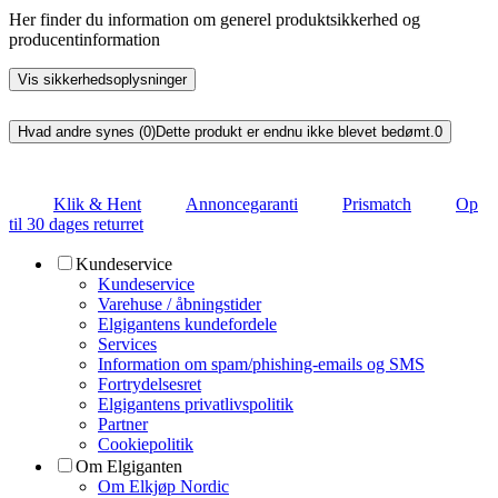
Her finder du information om generel produktsikkerhed og
producentinformation
Vis sikkerhedsoplysninger
Hvad andre synes (0)
Dette produkt er endnu ikke blevet bedømt.
0
Klik & Hent
Annoncegaranti
Prismatch
Op
til 30 dages returret
Kundeservice
Kundeservice
Varehuse / åbningstider
Elgigantens kundefordele
Services
Information om spam/phishing-emails og SMS
Fortrydelsesret
Elgigantens privatlivspolitik
Partner
Cookiepolitik
Om Elgiganten
Om Elkjøp Nordic