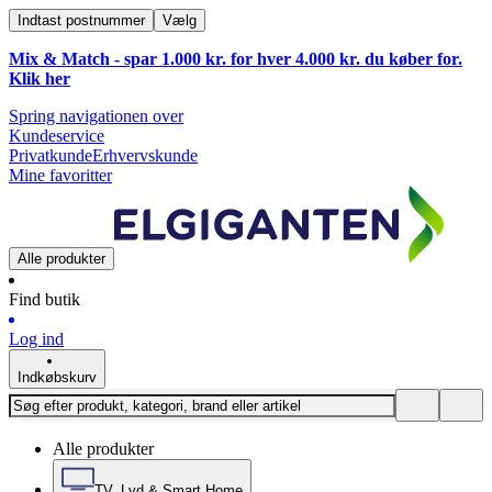
Indtast postnummer
Vælg
Mix & Match - spar 1.000 kr. for hver 4.000 kr. du køber for.
Klik
her
Spring navigationen over
Kundeservice
Privatkunde
Erhvervskunde
Mine favoritter
Alle produkter
Find butik
Log ind
Indkøbskurv
Alle produkter
TV, Lyd & Smart Home