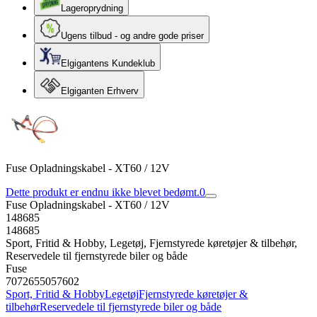
Lageroprydning
Ugens tilbud - og andre gode priser
Elgigantens Kundeklub
Elgiganten Erhverv
Fuse Opladningskabel - XT60 / 12V
Dette produkt er endnu ikke blevet bedømt.
0
Fuse Opladningskabel - XT60 / 12V
148685
148685
Sport, Fritid & Hobby, Legetøj, Fjernstyrede køretøjer & tilbehør,
Reservedele til fjernstyrede biler og både
Fuse
7072655057602
Sport, Fritid & Hobby
Legetøj
Fjernstyrede køretøjer &
tilbehør
Reservedele til fjernstyrede biler og både