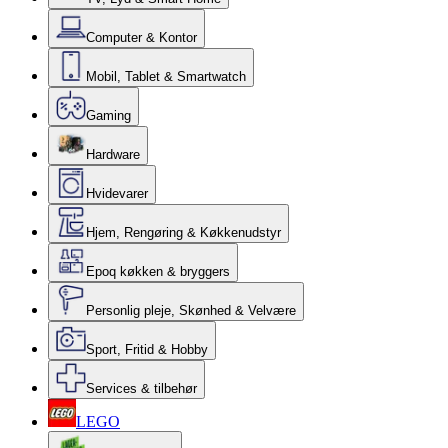
Computer & Kontor
Mobil, Tablet & Smartwatch
Gaming
Hardware
Hvidevarer
Hjem, Rengøring & Køkkenudstyr
Epoq køkken & bryggers
Personlig pleje, Skønhed & Velvære
Sport, Fritid & Hobby
Services & tilbehør
LEGO