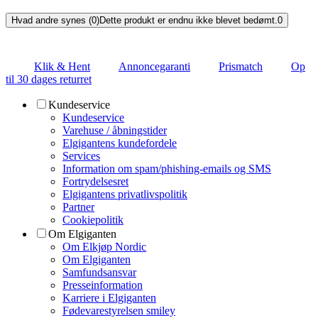
Hvad andre synes (0)
Dette produkt er endnu ikke blevet bedømt.
0
Klik & Hent
Annoncegaranti
Prismatch
Op
til 30 dages returret
Kundeservice
Kundeservice
Varehuse / åbningstider
Elgigantens kundefordele
Services
Information om spam/phishing-emails og SMS
Fortrydelsesret
Elgigantens privatlivspolitik
Partner
Cookiepolitik
Om Elgiganten
Om Elkjøp Nordic
Om Elgiganten
Samfundsansvar
Presseinformation
Karriere i Elgiganten
Fødevarestyrelsen smiley