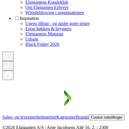
Elgigantens Kundeklub
Om Elgiganten Erhverv
Whistleblowing i organisationen
Inspiration
Ugens tilbud - og andre gode priser
Epoq køkken & bryggers
Elgigantens Magasin
Udsalg
Black Friday 2026
Salgs- og leveringsbetingelser
Kategorier
Brands
Cookie indstillinger
©2026 Elgiganten A/S | Arne Jacobsens Allé 16, 2. - 2300