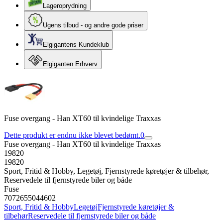
Lageroprydning
Ugens tilbud - og andre gode priser
Elgigantens Kundeklub
Elgiganten Erhverv
Fuse overgang - Han XT60 til kvindelige Traxxas
Dette produkt er endnu ikke blevet bedømt.
0
Fuse overgang - Han XT60 til kvindelige Traxxas
19820
19820
Sport, Fritid & Hobby, Legetøj, Fjernstyrede køretøjer & tilbehør,
Reservedele til fjernstyrede biler og både
Fuse
7072655044602
Sport, Fritid & Hobby
Legetøj
Fjernstyrede køretøjer &
tilbehør
Reservedele til fjernstyrede biler og både