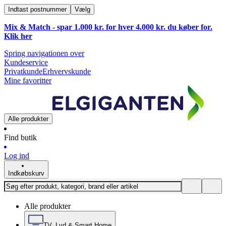
Indtast postnummer
Vælg
Mix & Match - spar 1.000 kr. for hver 4.000 kr. du køber for.
Klik
her
Spring navigationen over
Kundeservice
Privatkunde
Erhvervskunde
Mine favoritter
Alle produkter
Find butik
Log ind
Indkøbskurv
Alle produkter
TV, Lyd & Smart Home