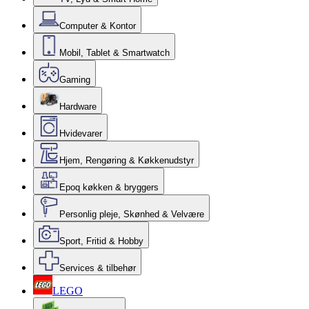
Computer & Kontor
Mobil, Tablet & Smartwatch
Gaming
Hardware
Hvidevarer
Hjem, Rengøring & Køkkenudstyr
Epoq køkken & bryggers
Personlig pleje, Skønhed & Velvære
Sport, Fritid & Hobby
Services & tilbehør
LEGO