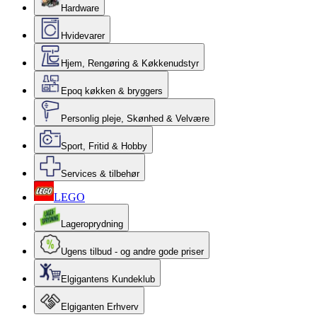
Hardware
Hvidevarer
Hjem, Rengøring & Køkkenudstyr
Epoq køkken & bryggers
Personlig pleje, Skønhed & Velvære
Sport, Fritid & Hobby
Services & tilbehør
LEGO
Lageroprydning
Ugens tilbud - og andre gode priser
Elgigantens Kundeklub
Elgiganten Erhverv