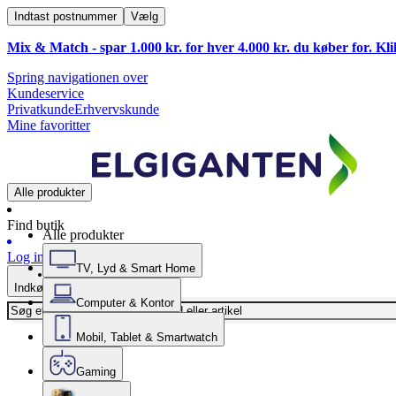
Indtast postnummer
Vælg
Mix & Match - spar 1.000 kr. for hver 4.000 kr. du køber for. Kl
Spring navigationen over
Kundeservice
Privatkunde
Erhvervskunde
Mine favoritter
Alle produkter
Find butik
Alle produkter
Log ind
TV, Lyd & Smart Home
Indkøbskurv
Computer & Kontor
Mobil, Tablet & Smartwatch
Gaming